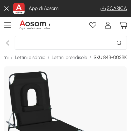
App di Aosom
SCARICA
erni
/
Lettini e sdraio
/
Lettini prendisole
/
SKU:84B-002BK