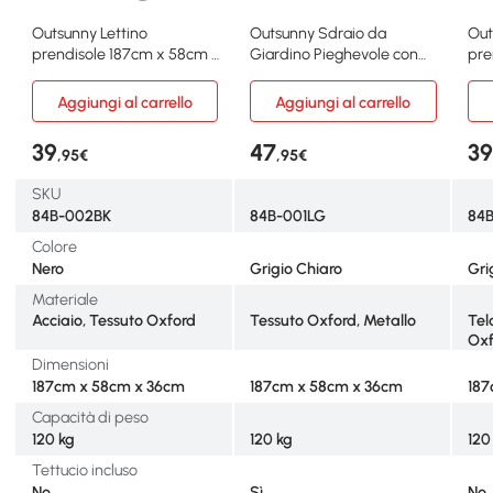
Outsunny Lettino
Outsunny Sdraio da
Out
prendisole 187cm x 58cm x
Giardino Pieghevole con
pre
36cm Nero
Tettuccio Grigio
24c
Aggiungi al carrello
Aggiungi al carrello
39
47
3
,95€
,95€
SKU
84B-002BK
84B-001LG
84
Colore
Nero
Grigio Chiaro
Gri
Materiale
Acciaio, Tessuto Oxford
Tessuto Oxford, Metallo
Tel
Oxf
Dimensioni
187cm x 58cm x 36cm
187cm x 58cm x 36cm
187
Capacità di peso
120 kg
120 kg
120
Tettucio incluso
No
Sì
No