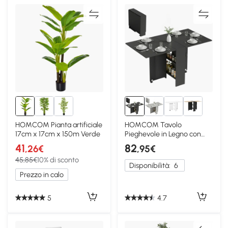
HOMCOM Pianta artificiale
HOMCOM Tavolo
17cm x 17cm x 150m Verde
Pieghevole in Legno con
Ruote 4-6 Persone Nero
41
82
,26€
,95€
45,85€
10% di sconto
Disponibilità:
6
Prezzo in calo
5
4.7