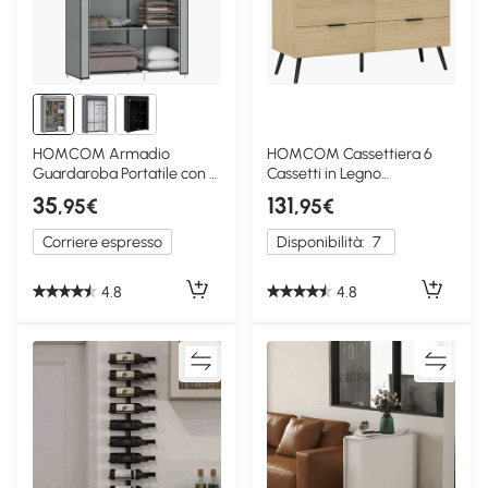
HOMCOM Armadio
HOMCOM Cassettiera 6
Guardaroba Portatile con 6
Cassetti in Legno
Ripiani e 1 Appendino
110x40x75cm Rovere
35
131
,95€
,95€
Grigio
Corriere espresso
Disponibilità:
7
4.8
4.8