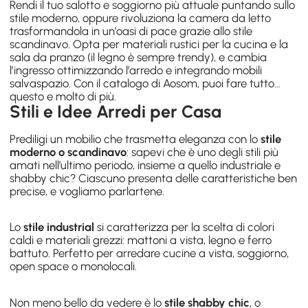
Rendi il tuo
salotto e soggiorno
più attuale puntando sullo
stile moderno, oppure rivoluziona la
camera da letto
trasformandola in un’oasi di pace grazie allo stile
scandinavo. Opta per materiali rustici per
la cucina e la
sala da pranzo
(il legno è sempre trendy), e cambia
l’
ingresso
ottimizzando l’arredo e integrando mobili
salvaspazio. Con il catalogo di Aosom, puoi fare tutto
questo e molto di più.
Stili e Idee Arredi per Casa
Prediligi un mobilio che trasmetta eleganza con lo
stile
moderno o scandinavo
: sapevi che è uno degli stili più
amati nell’ultimo periodo, insieme a quello industriale e
shabby chic? Ciascuno presenta delle caratteristiche ben
precise, e vogliamo parlartene.
Lo
stile industrial
si caratterizza per la scelta di colori
caldi e materiali grezzi: mattoni a vista, legno e ferro
battuto. Perfetto per arredare cucine a vista, soggiorno,
open space o monolocali.
Non meno bello da vedere è lo
stile shabby chic
, o