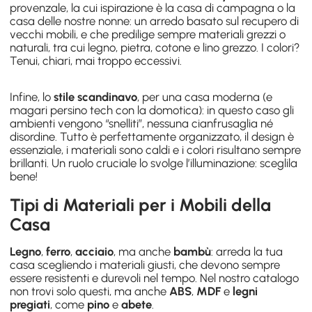
provenzale, la cui ispirazione è la casa di campagna o la
casa delle nostre nonne: un arredo basato sul recupero di
vecchi mobili, e che predilige sempre materiali grezzi o
naturali, tra cui legno, pietra, cotone e lino grezzo. I colori?
Tenui, chiari, mai troppo eccessivi.
Infine, lo
stile scandinavo
, per una casa moderna (e
magari persino tech con la
domotica
): in questo caso gli
ambienti vengono “snelliti”, nessuna cianfrusaglia né
disordine. Tutto è perfettamente organizzato, il design è
essenziale, i materiali sono caldi e i colori risultano sempre
brillanti. Un ruolo cruciale lo svolge l’
illuminazione
: sceglila
bene!
Tipi di Materiali per i Mobili della
Casa
Legno
,
ferro
,
acciaio
, ma anche
bambù
: arreda la tua
casa scegliendo i materiali giusti, che devono sempre
essere resistenti e durevoli nel tempo. Nel nostro catalogo
non trovi solo questi, ma anche
ABS
,
MDF
e
legni
pregiati
, come
pino
e
abete
.