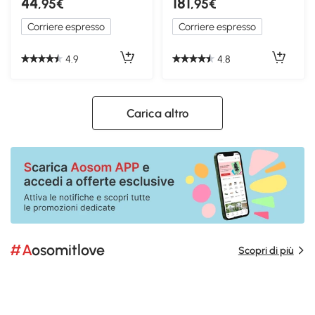
44
181
,95€
,95€
Corriere espresso
Corriere espresso
4.9
4.8
Carica altro
#Aosomitlove
Scopri di più