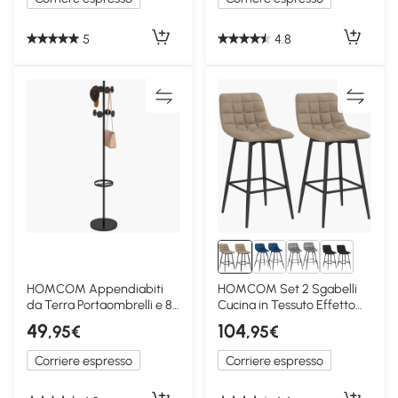
5
4.8
2+
HOMCOM Appendiabiti
HOMCOM Set 2 Sgabelli
da Terra Portaombrelli e 8
Cucina in Tessuto Effetto
Ganci Ø34x177cm
Velluto Marrone
49
104
,95€
,95€
Corriere espresso
Corriere espresso