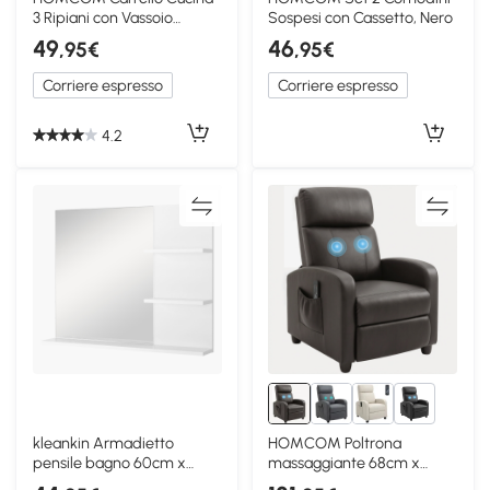
3 Ripiani con Vassoio
Sospesi con Cassetto, Nero
Rimovibile e Ruote
49
46
,95€
,95€
Corriere espresso
Corriere espresso
4.2
3+
kleankin Armadietto
HOMCOM Poltrona
pensile bagno 60cm x
massaggiante 68cm x
10cm x 48cm Bianco
88cm x 98cm Marrone