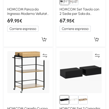
HOMCOM Panca da
HOMCOM Set Tavolo con
Ingresso Moderno Vellutato
2 Sedie per Sala da
con Piedini Crema
Pranzo, Ristorante Bar
69
67
,95€
,95€
Corriere espresso
Corriere espresso
HOMCOM Carrello Cucina
HOMCOM Set 2 Comodini