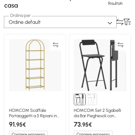
Risultati
casa
Ordina per
Ordine default
HOMCOM Scaffale
HOMCOM Set 2 Sgabelli
Portaoggetti a 5 Ripiani in
da Bar Pieghevoli con
Acciaio e Vetro Oro
Poggiapiedi Nero
91
73
,95€
,95€
Corriere espresso
Corriere espresso