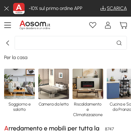
-10% sul primo ordine APP
SCARICA
Per la casa
Soggiorno e
Camera da letto
Riscaldamento
Cucina e Sa
salotto
e
da Pranz
Climatizzazione
Arredamento e mobili per tutta la
8747