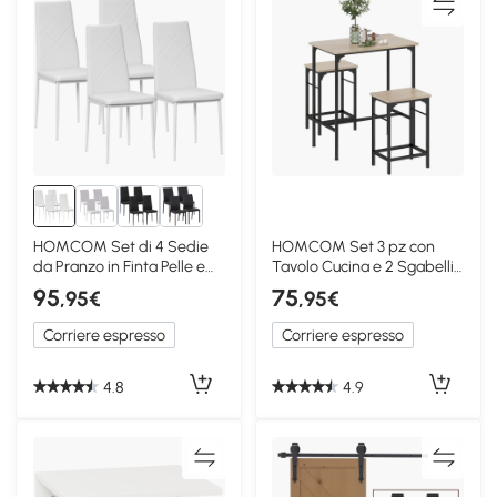
HOMCOM Set di 4 Sedie
HOMCOM Set 3 pz con
da Pranzo in Finta Pelle e
Tavolo Cucina e 2 Sgabelli
Acciaio Bianco
da Bar Nero Legno
95
75
,95€
,95€
Corriere espresso
Corriere espresso
4.8
4.9