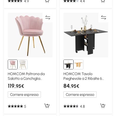
4.9
4.4
HOMCOM Poltrona da
HOMCOM Tavolo
Salotto a Conchiglia
Pieghevole a 2 Ribalte 6
Vintage in Velluto Rosa
Posti con Ripiani Nero
119
84
,95€
,95€
Corriere espresso
Corriere espresso
5
4.8