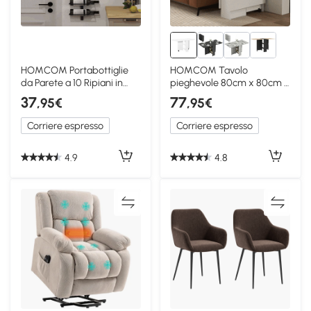
HOMCOM Portabottiglie
HOMCOM Tavolo
da Parete a 10 Ripiani in
pieghevole 80cm x 80cm x
Acciaio Nero
74cm Bianco
37
77
,95€
,95€
Corriere espresso
Corriere espresso
4.9
4.8