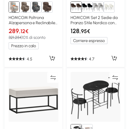
1+
HOMCOM Poltrona
HOMCOM Set 2 Sedie da
Alzapersona e Reclinabile
Pranzo Stile Nordico con
con Telecomando Beige
Braccioli Marrone
289
128
,12€
,95€
321,25€
10% di sconto
Corriere espresso
Prezzo in calo
4.5
4.7