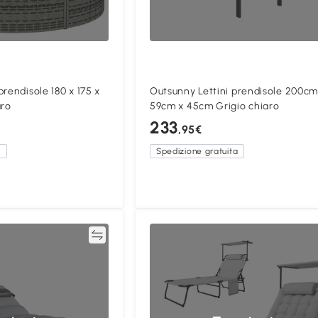
rendisole 180 x 175 x
Outsunny Lettini prendisole 200cm
aro
59cm x 45cm Grigio chiaro
233
,95€
a
Spedizione gratuita
Confronta
Confron