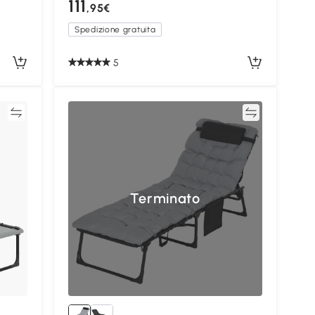
111
,95€
Spedizione gratuita
5
ta
Confronta
Terminato