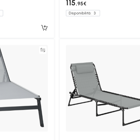
115
,95€
a
Disponibilità:
3
Confronta
Confron