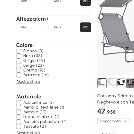
-
vai
Min
Max
Altezza(cm)
-
vai
Min
Max
Colore
Bianco (3)
Nero (36)
Grigio (49)
Beige (23)
Crema (16)
Marrone (16)
Mostra di più
2+
Materiale
Outsunny Sdraio 
Pieghevole con Te
Acciaio inox (3)
Metallo, textilene (1)
47
,95€
Metallo (10)
Legno di abete (1)
Acciaio, poliestere (4)
Disponibilità:
3
Tessuto (2)
Mostra di più