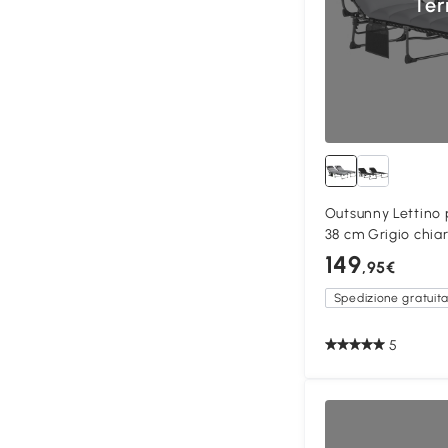
Ter
Outsunny Lettino 
38 cm Grigio chia
149
,95€
Spedizione gratuit
5