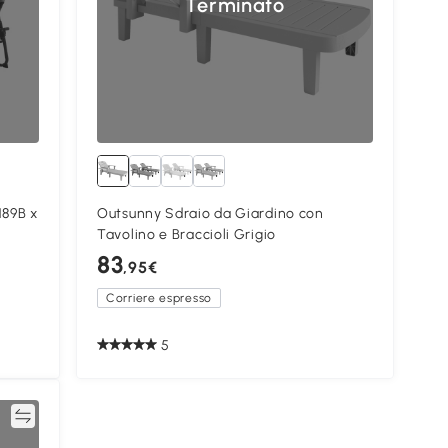
Terminato
189B x
Outsunny Sdraio da Giardino con
Tavolino e Braccioli Grigio
83
,95€
Corriere espresso
5
ta