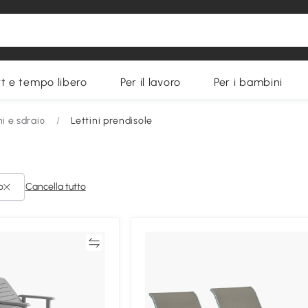
t e tempo libero
Per il lavoro
Per i bambini
ni e sdraio
/
Lettini prendisole
o
Cancella tutto
Confronta
Confron