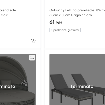
prendisole
Outsunny Lettino prendisole 189cm
clair
58cm x 30cm Grigio chiaro
61
,95€
Spedizione gratuita
Confronta
Confron
minato
Terminato