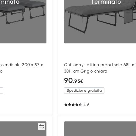
minato
Terminato
prendisole 200 x 57 x
Outsunny Lettino prendisole 68L x 
ro
30H cm Grigio chiaro
90
,95€
a
Spedizione gratuita
4.5
Confronta
Confron