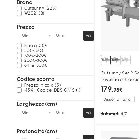
Brand
Outsunny (223)
W2021 (3)
Prezzo
-
vai
Min
Max
Fino a
50€
50€-100€
100€-200€
200€-300€
oltre
300€
Outsunny Set 2 Sd
Codice sconto
Tavolino e Braccio
Prezzo in calo (5)
179
,95€
-15% | Codice: DESIGN15 (1)
Disponibilità:
6
Larghezza(cm)
-
vai
Min
Max
4.7
Profondità(cm)