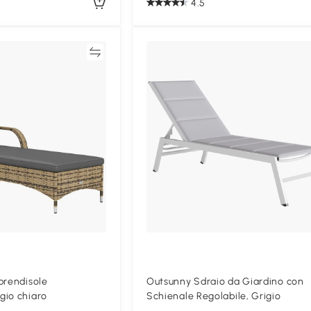
4.5
Confronta
Confron
prendisole
Outsunny Sdraio da Giardino con
gio chiaro
Schienale Regolabile, Grigio