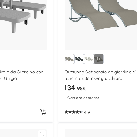
1+
raio da Giardino con
Outsunny Set sdraio da giardino 6
li Grigio
165cm x 63cm Grigio Chiaro
134
,95€
Corriere espresso
4.9
Confronta
Confron