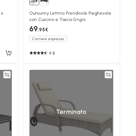
 x
Outsunny Lettino Prendisole Pieghevole
con Cuscino e Tasca Grigio
69
,95€
Corriere espresso
4.8
ta
Confronta
Terminato