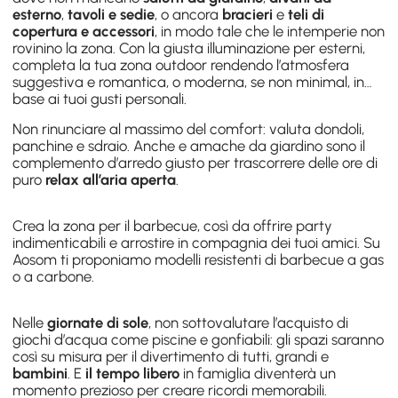
esterno
,
tavoli e sedie
, o ancora
bracieri
e
teli di
copertura e accessori
, in modo tale che le intemperie non
rovinino la zona. Con la giusta
illuminazione per esterni
,
completa la tua zona outdoor rendendo l’atmosfera
suggestiva e romantica, o moderna, se non minimal, in
base ai tuoi gusti personali.
Non rinunciare al massimo del comfort: valuta
dondoli,
panchine e sdraio
. Anche e
amache da giardino
sono il
complemento d’arredo giusto per trascorrere delle ore di
puro
relax all’aria aperta
.
Crea la zona per il
barbecue
, così da offrire party
indimenticabili e arrostire in compagnia dei tuoi amici. Su
Aosom ti proponiamo modelli resistenti di barbecue a gas
o a carbone.
Nelle
giornate di sole
, non sottovalutare l’acquisto di
giochi d’acqua come
piscine e gonfiabili
: gli spazi saranno
così su misura per il divertimento di tutti, grandi e
bambini
. E
il tempo libero
in famiglia diventerà un
momento prezioso per creare ricordi memorabili.