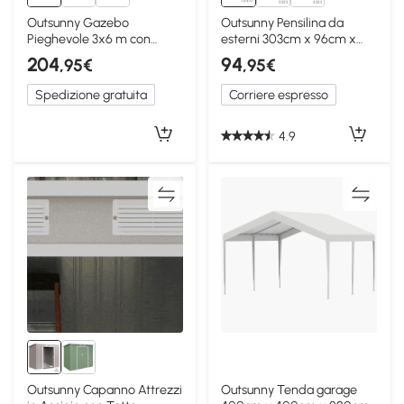
Outsunny Gazebo
Outsunny Pensilina da
Pieghevole 3x6 m con
esterni 303cm x 96cm x
Pareti UV50+, Grigio Chiaro
27cm Marrone
204
94
,95€
,95€
Spedizione gratuita
Corriere espresso
4.9
Outsunny Capanno Attrezzi
Outsunny Tenda garage