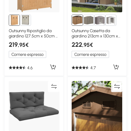
3+
Outsunny Ripostiglio da
Outsunny Casetta da
giardino 127.5cm x 50cm x
giardino 213cm x 130cm x
164cm Color Legno
185cm Giallo
219
222
,95€
,95€
Corriere espresso
Corriere espresso
4.6
4.7