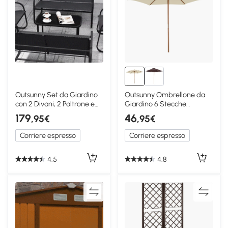
Outsunny Set da Giardino
Outsunny Ombrellone da
con 2 Divani, 2 Poltrone e
Giardino 6 Stecche
Tavolino Nero
2.5x2.3m Beige
179
46
,95€
,95€
Corriere espresso
Corriere espresso
4.5
4.8