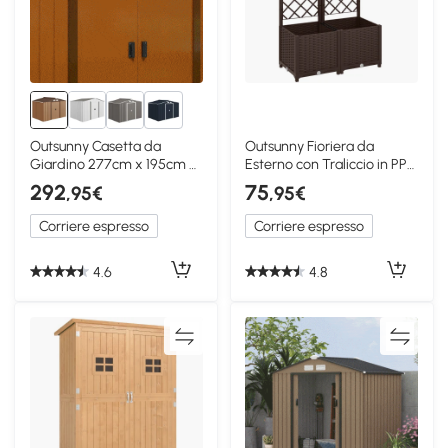
2+
Outsunny Casetta da
Outsunny Fioriera da
Giardino 277cm x 195cm x
Esterno con Traliccio in PP
192cm Giallo
80x40x135cm
292
75
,95€
,95€
Corriere espresso
Corriere espresso
4.6
4.8