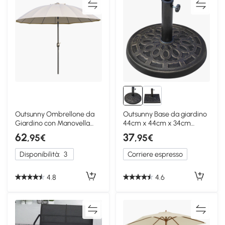
Outsunny Ombrellone da
Outsunny Base da giardino
Giardino con Manovella
44cm x 44cm x 34cm
2.5x2.5 m Crema
Bronzo
62
37
,95€
,95€
Disponibilità:
3
Corriere espresso
4.8
4.6