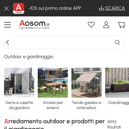
-10% sul primo ordine APP
SCARICA
Outdoor e giardinaggio
Serre e casette
Arredo per
Tende gazebo e
Giardinagg
da giardino
esterni
ombrelloni
Arredamento outdoor e prodotti per
4995
Risultati
il giardinaggio