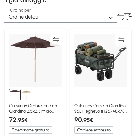
Ordina per
Ordine default
Outsunny Ombrellone da
Outsunny Carrello Giardino
Giardino 2.5x2.3 m a 6
95L Pieghevole 125x48x78-
Stecche Marrone
102 cm Verde
72
90
,95€
,95€
Spedizione gratuita
Corriere espresso