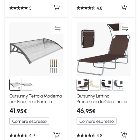
5
4.8
2+
Outsunny Tettoia Moderna
Outsunny Lettino
per Finestre e Porte in
Prendisole da Giardino con
Policarbonato
Tettuccio Marrone
41
46
,95€
,95€
Corriere espresso
Corriere espresso
4.9
4.8