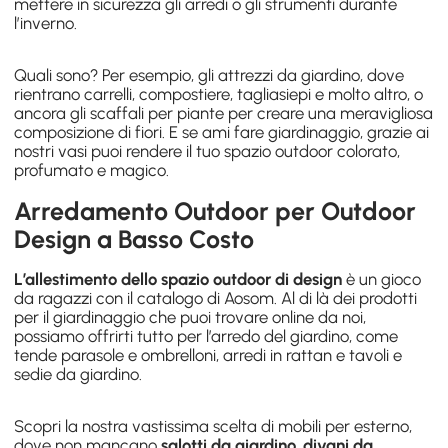
mettere in sicurezza gli arredi o gli strumenti durante
l’inverno.
Quali sono? Per esempio, gli
attrezzi da giardino
, dove
rientrano carrelli, compostiere, tagliasiepi e molto altro, o
ancora gli
scaffali per piante
per creare una meravigliosa
composizione di fiori. E se ami fare giardinaggio, grazie ai
nostri
vasi
puoi rendere il tuo spazio outdoor colorato,
profumato e magico.
Arredamento Outdoor per Outdoor
Design a Basso Costo
L’allestimento dello spazio outdoor di design
è un gioco
da ragazzi con il catalogo di Aosom. Al di là dei prodotti
per il giardinaggio che puoi trovare online da noi,
possiamo offrirti tutto per l’arredo del giardino, come
tende parasole e ombrelloni
, arredi in rattan e tavoli e
sedie da giardino.
Scopri la nostra vastissima scelta di
mobili per esterno
,
dove non mancano
salotti da giardino
,
divani da