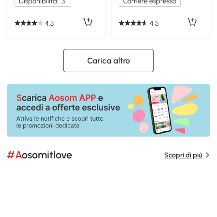
Disponibilità:
3
Corriere espresso
4.3
4.5
Carica altro
#Aosomitlove
Scopri di più