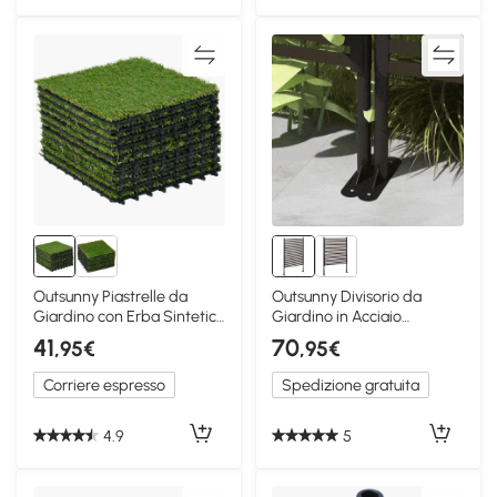
Outsunny Piastrelle da
Outsunny Divisorio da
Giardino con Erba Sintetica
Giardino in Acciaio
30x30cm 10 Pz
93x22x150cm Marrone
41
70
,95€
,95€
Corriere espresso
Spedizione gratuita
4.9
5