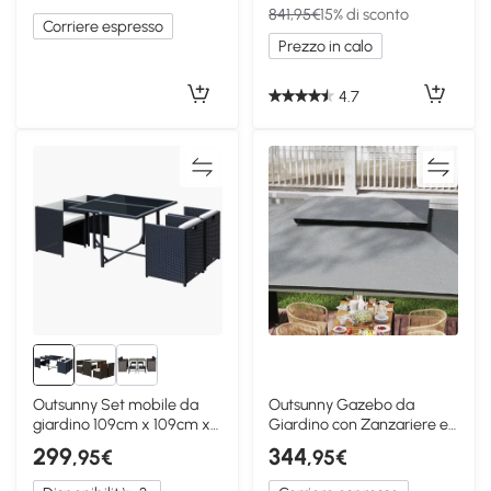
841,95€
15% di sconto
Corriere espresso
Prezzo in calo
4.7
Outsunny Set mobile da
Outsunny Gazebo da
giardino 109cm x 109cm x
Giardino con Zanzariere e
72cm Nero
Tende Grigio Scuro
299
344
,95€
,95€