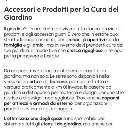
Accessori e Prodotti per la Cura del
Giardino
Il giardino? Un ambiente da vivere tutto l’anno, grazie ai
prodotti e agli accessori giusti. È vero che in estate puoi
sfruttarlo maggiormente per il
relax
, gli
aperitivi
con la
famiglia
e gli
amici
, ma in inverno devi prenderti cura del
tuo giardino, in modo tale che
cresca rigoglioso
in tempo
per la primavera e l’estate.
Da noi puoi trovare facilmente
serre
e
casette da
giardino
, ma non solo. Le serre sono disponibili nella
versione da
orto
e da
balcone
, per curare frutta e
verdura praticamente a km 0! Invece, le casette da
giardino si distinguono per materiali e design, per uno stile
rustico o di design impareggiabile. Trovi anche
capanni
per attrezzi
e
armadi da esterno
, per organizzare i
prodotti destinati al giardinaggio
.
L’ottimizzazione degli spazi
è indispensabile per
sistemare tutti gli
utensili da giardino
, ma anche per