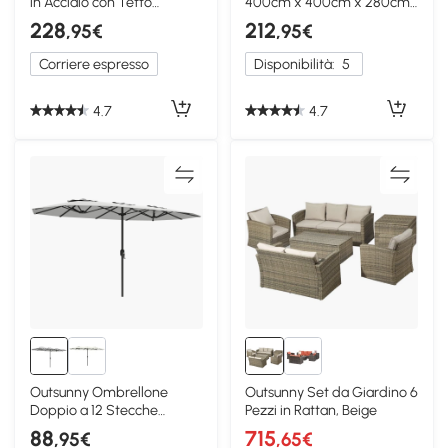
in Acciaio con Tetto
400cm x 400cm x 280cm
Inclinato Grigio
Bianco
228
212
,95€
,95€
Corriere espresso
Disponibilità:
5
4.7
4.7
Outsunny Ombrellone
Outsunny Set da Giardino 6
Doppio a 12 Stecche
Pezzi in Rattan, Beige
4.6x2.7 m Bianco
88
715
,95€
,65€