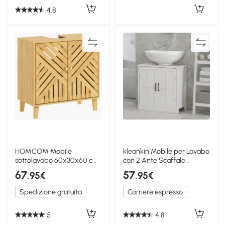
4.8
HOMCOM Mobile
kleankin Mobile per Lavabo
sottolavabo 60x30x60 cm
con 2 Ante Scaffale
Legno Naturale
Regolabile, Bianco
67
57
,95€
,95€
Spedizione gratuita
Corriere espresso
5
4.8