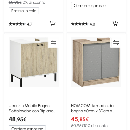
60,95€
10% di sconto
Corriere espresso
Prezzo in calo
4.7
4.8
kleankin Mobile Bagno
HOMCOM Armadio da
Sottolavabo con Ripiano
bagno 60cm x 30cm x
Interno Bianco Rovere
59.8cm Grigio, Rovere
48
45
,95€
,85€
50,95€
10% di sconto
Corriere espresso