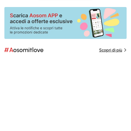
#Aosomitlove
Scopri di più