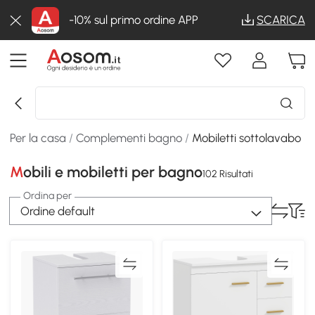
-10% sul primo ordine APP
SCARICA
Per la casa
/
Complementi bagno
/
Mobiletti sottolavabo
Mobili e mobiletti per bagno
102 Risultati
Ordina per
Ordine default