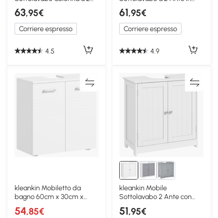
Ante Rovere
Legno Nero
63
61
,95€
,95€
Corriere espresso
Corriere espresso
4.5
4.9
kleankin Mobiletto da
kleankin Mobile
bagno 60cm x 30cm x
Sottolavabo 2 Ante con
62.5cm Bianco
Ripiano Regolabile Bianco
54
51
,85€
,95€