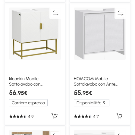
kleankin Mobile
HOMCOM Mobile
Sottolavabo con
Sottolavabo con Ante
Armadietto 2 Ante Legno e
Decorate 60x30x60cm
56
55
,95€
,95€
Acciaio
Bianco
Corriere espresso
Disponibilità:
9
4.9
4.7