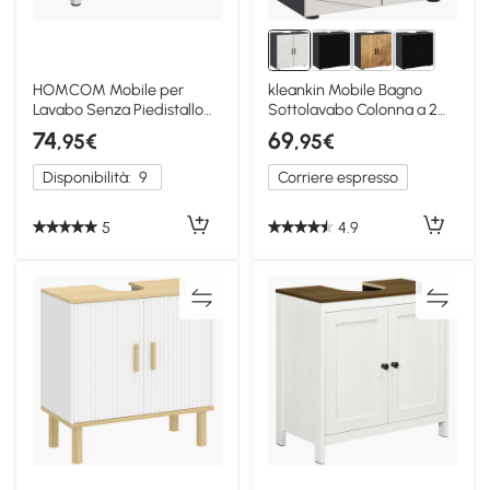
HOMCOM Mobile per
kleankin Mobile Bagno
Lavabo Senza Piedistallo
Sottolavabo Colonna a 2
con 2 Cassetti Bianco
Ante Grigio
74
69
,95€
,95€
Disponibilità:
9
Corriere espresso
5
4.9