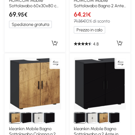
HOMCOM Mobile
HOMCOM Mobile
Sottolavabo 60x30x80 cm
Sottolavabo Bagno 2 Ante
Legno naturale
con Ripiano Bianco Lucido
69
64
,95€
,21€
71,35€
10% di sconto
Spedizione gratuita
Prezzo in calo
4.8
kleankin Mobile Bagno
kleankin Mobile Bagno
Sottolavabo Colonna a 2
Sottolavabo a 2 Ante in