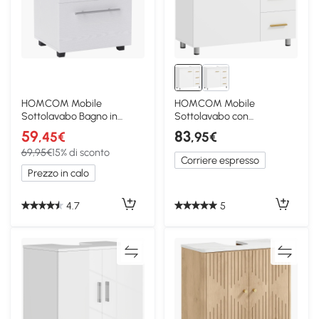
HOMCOM Mobile
HOMCOM Mobile
Sottolavabo Bagno in
Sottolavabo con
Legno 41.5x35.5x59 cm
Armadietto e 3 Cassetti
59
83
,45€
,95€
Bianco
Bianco
69,95€
15% di sconto
Corriere espresso
Prezzo in calo
4.7
5