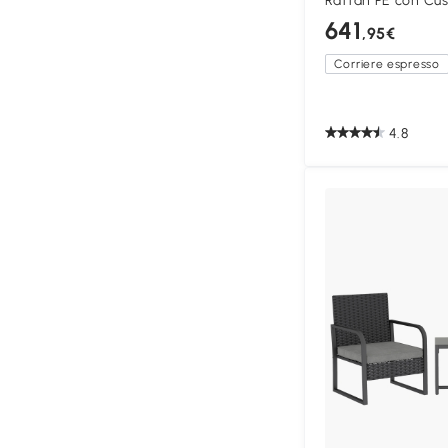
Rattan PE con Cus
641
,95€
Corriere espresso
4.8