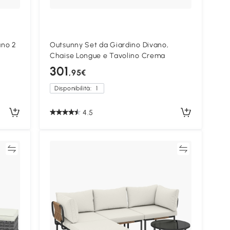
ano 2
Outsunny Set da Giardino Divano,
Chaise Longue e Tavolino Crema
301
,95€
Disponibilità:
1
4.5
ta
Confronta