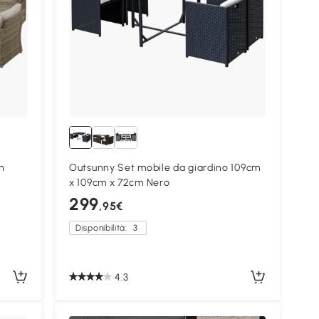
n
Outsunny Set mobile da giardino 109cm
x 109cm x 72cm Nero
299
,95€
Disponibilità:
3
4.3