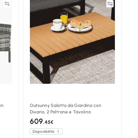
ta
Confronta
in
Outsunny Salotto da Giardino con
Divano, 2 Poltrone e Tavolino
609
,45€
Disponibilità:
1