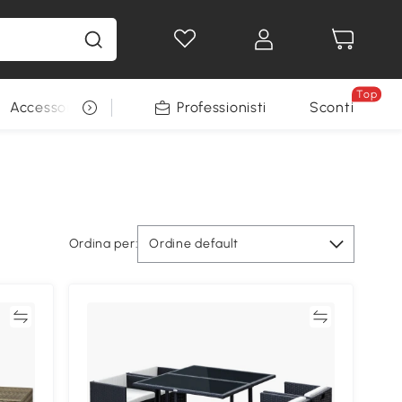
Top
Accessori per animali
Professionisti
Sconti
Ordina per:
Ordine default
ta
Confronta