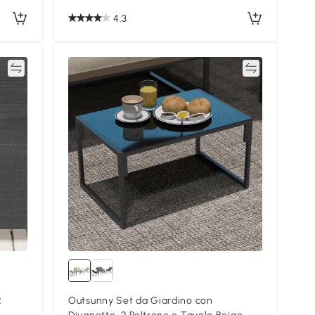
4.3
ta
Confronta
2
Outsunny Set da Giardino con