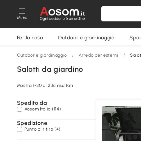
Menu
Per la casa
Outdoor e giardinaggio
Spor
Outdoor e giardinaggio
/
Arredo per esterni
/
Salot
Salotti da giardino
Mostra 1-30 di 236 risultati
Spedito da
Aosom Italia (114)
Spedizione
Punto di ritiro (4)