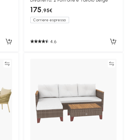
Divanetto, 2 Poltrone e Tavolo Beige
175
,95€
Corriere espresso
4.6
ta
Confronta