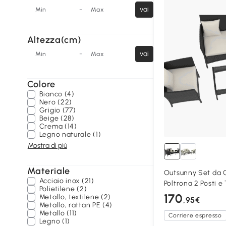
-
vai
Min
Max
Altezza(cm)
-
vai
Min
Max
Colore
Bianco (4)
Nero (22)
Grigio (77)
Beige (28)
Crema (14)
Legno naturale (1)
Mostra di più
Materiale
Outsunny Set da 
Acciaio inox (21)
Poltrona 2 Posti e
Polietilene (2)
170
Metallo, textilene (2)
,95€
Metallo, rattan PE (4)
Metallo (11)
Corriere espresso
Legno (1)