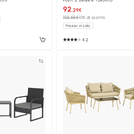
cini
Posti, 2 Sedie e Tavolino
92
,29€
102,55€
10% di sconto
Prezzo in calo
4.2
Confronta
Confron