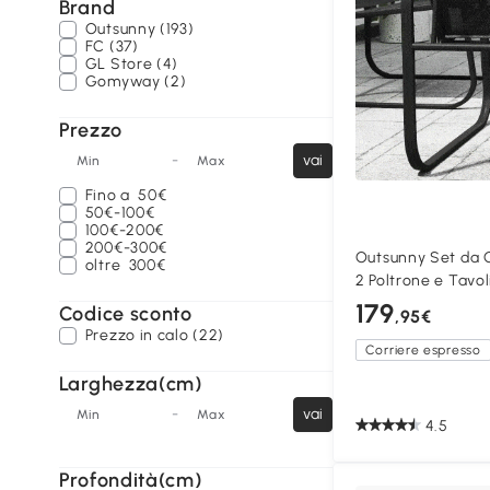
Brand
Outsunny (193)
FC (37)
GL Store (4)
Gomyway (2)
Prezzo
-
vai
Min
Max
Fino a
50€
50€-100€
100€-200€
200€-300€
Outsunny Set da G
oltre
300€
2 Poltrone e Tavo
179
Codice sconto
,95€
Prezzo in calo (22)
Corriere espresso
Larghezza(cm)
-
vai
Min
Max
4.5
Profondità(cm)