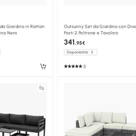
da Giardino in Rattan
Outsunny Set da Giardino con Div
lino Nero
Posti 2 Poltrone e Tavolino
341
,95€
Disponibilità:
3
5
Confronta
Confron