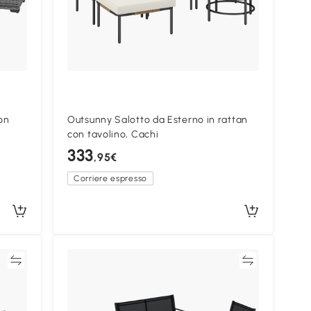
on
Outsunny Salotto da Esterno in rattan
con tavolino, Cachi
333
,95€
Corriere espresso
ta
Confronta