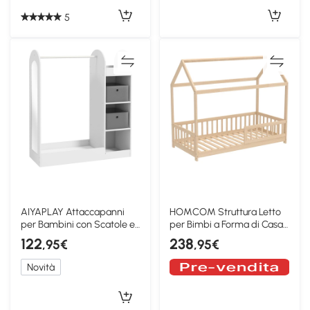
5
AIYAPLAY Attaccapanni
HOMCOM Struttura Letto
per Bambini con Scatole e
per Bimbi a Forma di Casa,
Specchio, Bianco
Color Legno
122
238
,95€
,95€
Novità