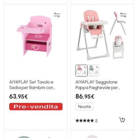
AIYAPLAY Set Tavolo e
AIYAPLAY Seggiolone
Sedia per Bambini con
Pappa Pieghevole per
Contenitore, Rosa
Bambini 6-36 Mesi, Rosa
63
86
,95€
,95€
Novità
5