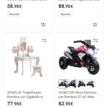
da Parete, Blu
58
88
,95€
,95€
Novità
Novità
AIYAPLAY Toeletta per
HOMCOM Moto Elettrica
Bambini con Sgabello e
per Bambini 37-60 Mesi
Specchi, Rosa
con Fari, Rosa
77
82
,95€
,95€