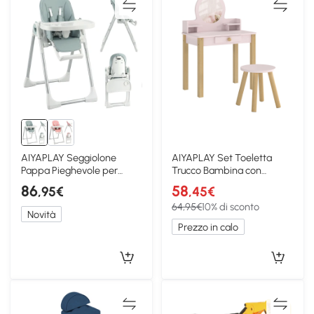
AIYAPLAY Seggiolone
AIYAPLAY Set Toeletta
Pappa Pieghevole per
Trucco Bambina con
Bambini 6-36 Mesi, Verde
Sgabello in Legno, Rosa
86
58
,95€
,45€
64,95€
10% di sconto
Novità
Prezzo in calo