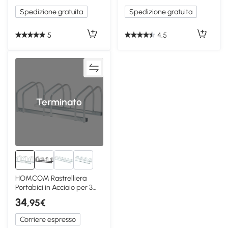
Spedizione gratuita
Spedizione gratuita
5
4.5
Terminato
2+
HOMCOM Rastrelliera
Portabici in Acciaio per 3
Biciclette Argento
34
,95€
Corriere espresso