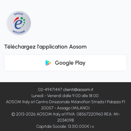
Téléchargez l'application Aosom
Google Play
02-49471447
clienti@aosom.it
Lunedì - Venerdì dalle 9:00 alle 18:00.
AOSOM Italy srl Centro Direzionale Milanofiori Strada 1 Palazzo F1
20057 - Assago (MILANO)
© 2013-2026 AOSOM Italy srl PIVA: 08567220960 REA: MI-
2034098
Capitale Sociale: 13.510.000€ i.v.