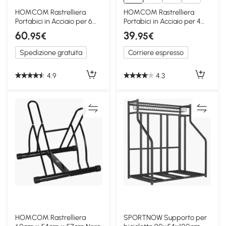
1+
HOMCOM Rastrelliera
HOMCOM Rastrelliera
Portabici in Acciaio per 6
Portabici in Acciaio per 4
Biciclette Nero
Biciclette Argento
60
39
,95€
,95€
Spedizione gratuita
Corriere espresso
4.9
4.3
HOMCOM Rastrelliera
SPORTNOW Supporto per