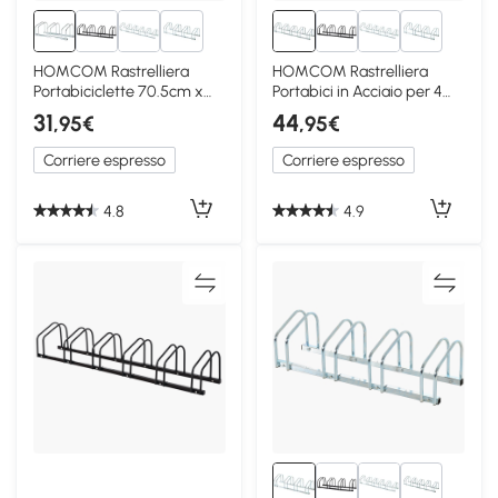
1+
1+
HOMCOM Rastrelliera
HOMCOM Rastrelliera
Portabiciclette 70.5cm x
Portabici in Acciaio per 4
33cm x 27cm Argento
Biciclette Argento
31
44
,95€
,95€
Corriere espresso
Corriere espresso
4.8
4.9