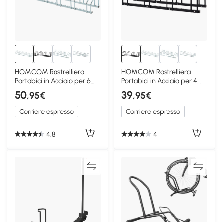
1+
1+
HOMCOM Rastrelliera
HOMCOM Rastrelliera
Portabici in Acciaio per 6
Portabici in Acciaio per 4
Biciclette Argento
Biciclette Nero
50
39
,95€
,95€
Corriere espresso
Corriere espresso
4.8
4