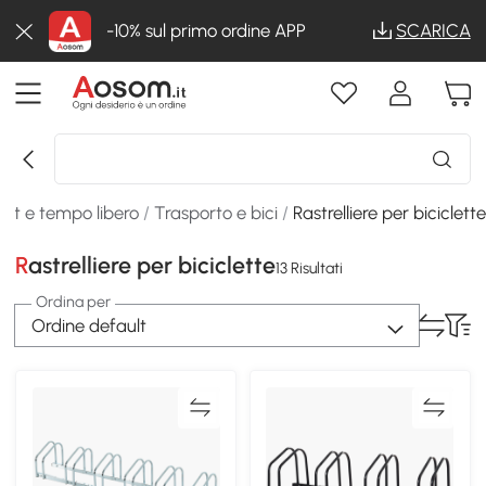
-10% sul primo ordine APP
SCARICA
ort e tempo libero
/
Trasporto e bici
/
Rastrelliere per biciclett
Rastrelliere per biciclette
13 Risultati
Ordina per
Ordine default