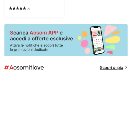
5
#Aosomitlove
Scopri di più