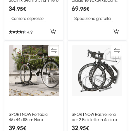
60cm x 54cm x 57cm Nero
biciclette 90x54x100cm
Nero
34
69
,95€
,95€
Corriere espresso
Spedizione gratuita
4.9
SPORTNOW Portabici
SPORTNOW Rastrelliera
45x44x118cm Nero
per 2 Biciclette in Acciaio
Argento
39
32
,95€
,95€