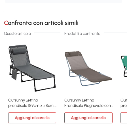
Confronta con articoli simili
Questo articolo
Prodotti a confronto
Outsunny Lettino
Outsunny Lettino
Out
prendisole 189cm x 58cm x
Prendisole Pieghevole con
pre
30cm Grigio
Schienale Reclinabile
28
Aggiungi al carrello
Aggiungi al carrello