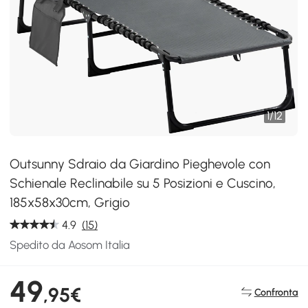
1
/
12
Outsunny Sdraio da Giardino Pieghevole con
Schienale Reclinabile su 5 Posizioni e Cuscino,
185x58x30cm, Grigio
4.9
(15)
Spedito da Aosom Italia
49
,95€
Confronta