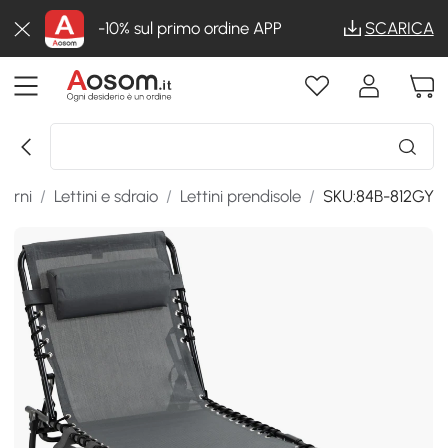
-10% sul primo ordine APP
SCARICA
terni
/
Lettini e sdraio
/
Lettini prendisole
/
SKU:84B-812GY