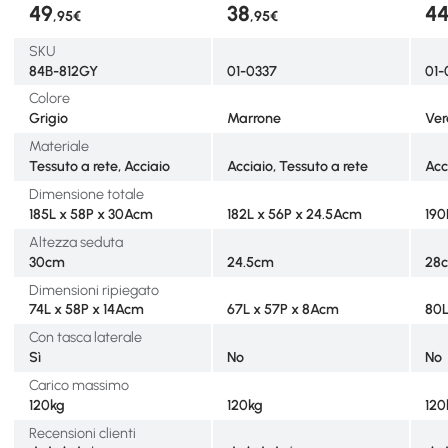
49
38
4
,95€
,95€
SKU
84B-812GY
01-0337
01-
Colore
Grigio
Marrone
Ve
Materiale
Tessuto a rete, Acciaio
Acciaio, Tessuto a rete
Acc
Dimensione totale
185L x 58P x 30Acm
182L x 56P x 24.5Acm
190
Altezza seduta
30cm
24.5cm
28
Dimensioni ripiegato
74L x 58P x 14Acm
67L x 57P x 8Acm
80L
Con tasca laterale
Sì
No
No
Carico massimo
120kg
120kg
120
Recensioni clienti