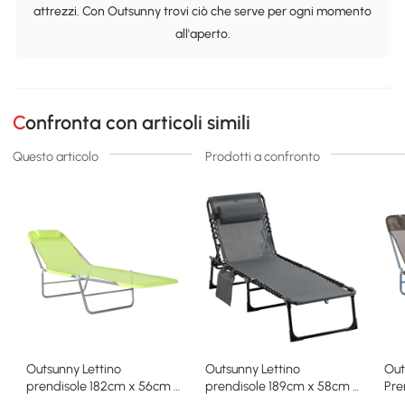
attrezzi. Con Outsunny trovi ciò che serve per ogni momento
all'aperto.
Confronta con articoli simili
Questo articolo
Prodotti a confronto
Outsunny Lettino
Outsunny Lettino
Out
prendisole 182cm x 56cm x
prendisole 189cm x 58cm x
Pre
24.5cm Verde
30cm Grigio
Sch