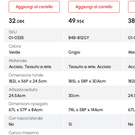
Aggiungi al carrello
Aggiungi al carrello
32
49
3
,08€
,95€
SKU
01-0335
84B-812GY
01-
Colore
Verde
Grigio
Ma
Materiale
Acciaio, Tessuto a rete
Tessuto a rete, Acciaio
Acc
Dimensione totale
182L x 56P x 24.5cm
185L x 58P x 30Acm
182
Altezza seduta
24.5Acm
30cm
24
Dimensioni ripiegato
67L x 57P x 8Acm
74L x 58P x 14Acm
67L
Con tasca laterale
No
Sì
No
Carico massimo