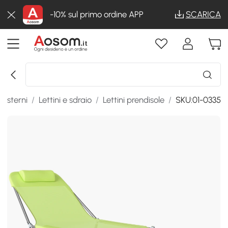
-10% sul primo ordine APP
SCARICA
 esterni
/
Lettini e sdraio
/
Lettini prendisole
/
SKU:01-0335