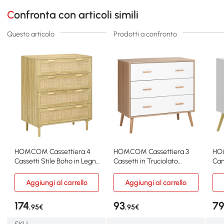
Confronta con articoli simili
Questo articolo
Prodotti a confronto
HOMCOM Cassettiera 4
HOMCOM Cassettiera 3
HOM
Cassetti Stile Boho in Legno
Cassetti in Truciolato
Cam
e Rattan Rovere
Bianco e color Legno
Sog
Bia
Aggiungi al carrello
Aggiungi al carrello
174
93
7
,95€
,95€