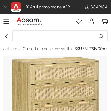
-10% sul primo ordine APP
SCARICA
assettiere
/
Cassettiere con 4 cassetti
/
SKU:831-751V00AK