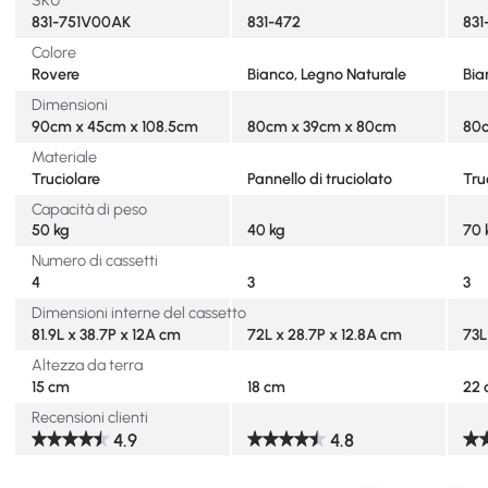
SKU
831-751V00AK
831-472
831
Colore
Rovere
Bianco, Legno Naturale
Bia
Dimensioni
90cm x 45cm x 108.5cm
80cm x 39cm x 80cm
80
Materiale
Truciolare
Pannello di truciolato
Tru
Capacità di peso
50 kg
40 kg
70 
Numero di cassetti
4
3
3
Dimensioni interne del cassetto
81.9L x 38.7P x 12A cm
72L x 28.7P x 12.8A cm
73L
Altezza da terra
15 cm
18 cm
22
Recensioni clienti
4.9
4.8