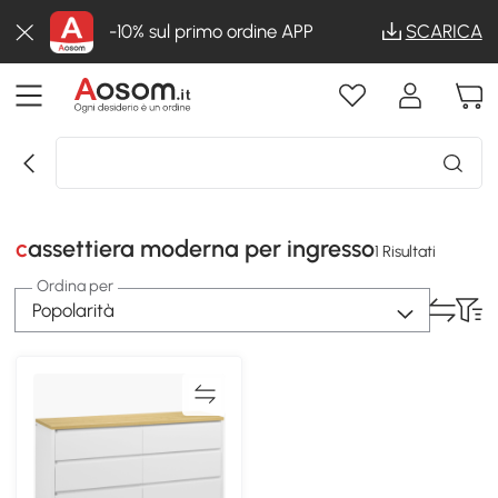
-10% sul primo ordine APP
SCARICA
cassettiera moderna per ingresso
1 Risultati
Ordina per
Popolarità