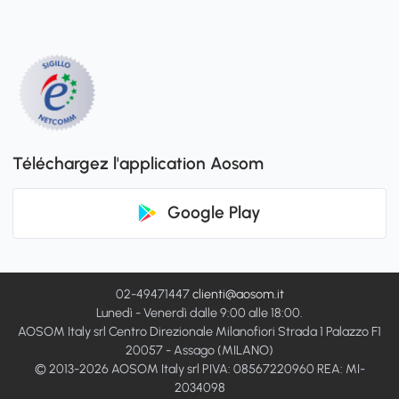
Téléchargez l'application Aosom
Google Play
02-49471447
clienti@aosom.it
Lunedì - Venerdì dalle 9:00 alle 18:00.
AOSOM Italy srl Centro Direzionale Milanofiori Strada 1 Palazzo F1
20057 - Assago (MILANO)
© 2013-2026 AOSOM Italy srl PIVA: 08567220960 REA: MI-
2034098