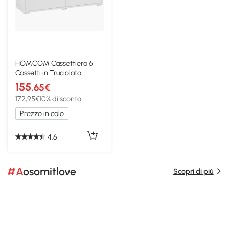
HOMCOM Cassettiera 6
Cassetti in Truciolato
Bianco e Color Legno
155
,65€
172,95€
10% di sconto
Prezzo in calo
4.6
#Aosomitlove
Scopri di più