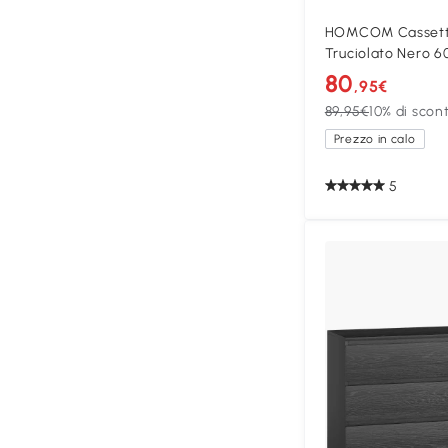
HOMCOM Cassettie
Truciolato Nero 
80
,95€
89,95€
10% di scon
Prezzo in calo
5