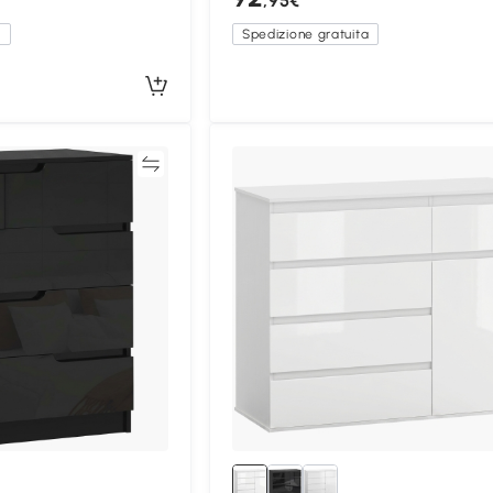
,95€
a
Spedizione gratuita
Confronta
Confron