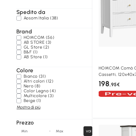
Spedito da
Aosom Italia (38)
Brand
HOMCOM (56)
AB STORE (3)
GL Store (2)
B&F (1)
AB Store (1)
HOMCOM Comò Ca
Colore
Cassetti, 120x40x
Bianco (31)
Altri colori (12)
198
,95€
Nero (8)
Color Legno (4)
Multicolore (3)
Beige (1)
Mostra di più
Prezzo
-
vai
Min
Max