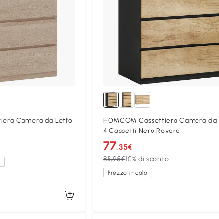
era Camera da Letto
HOMCOM Cassettiera Camera da 
4 Cassetti Nero Rovere
77
,35€
85,95€
10% di sconto
a
Prezzo in calo