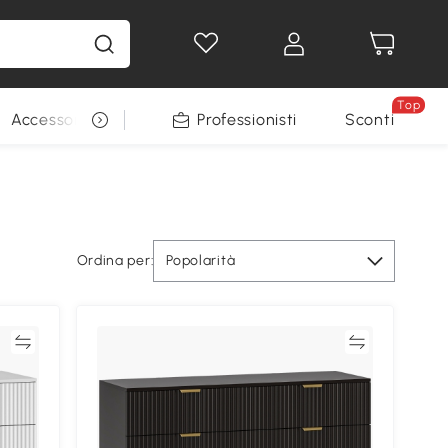
Top
Accessori per animali
Professionisti
Sconti
Ordina per:
Popolarità
ta
Confronta