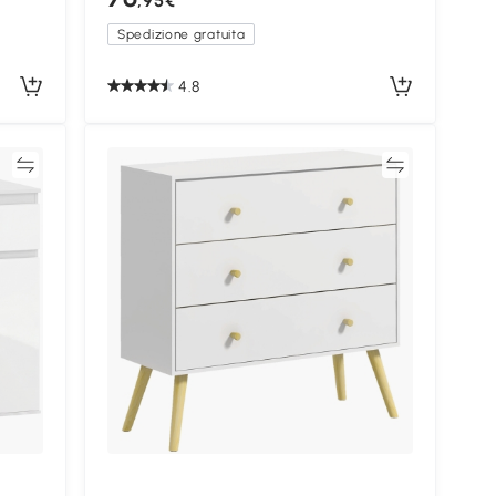
,95€
Spedizione gratuita
4.8
ta
Confronta