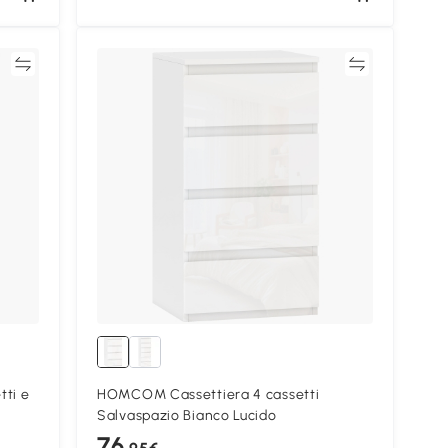
ta
Confronta
ti e
HOMCOM Cassettiera 4 cassetti
Salvaspazio Bianco Lucido
76