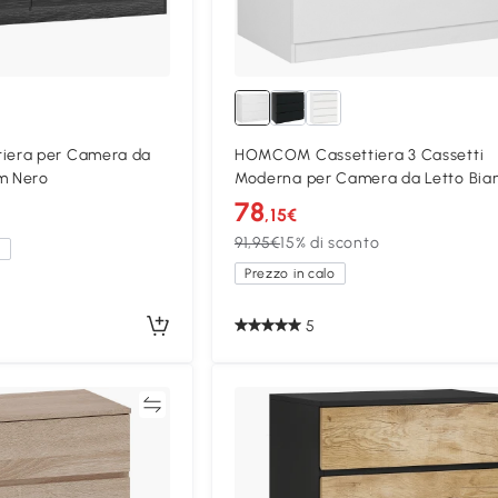
era per Camera da
HOMCOM Cassettiera 3 Cassetti
cm Nero
Moderna per Camera da Letto Bia
78
,15€
91,95€
15% di sconto
a
Prezzo in calo
5
Confronta
Confron