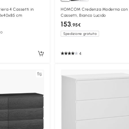
ra 4 Cassetti in
HOMCOM Credenza Moderna con
60x40x85 cm
Cassetti, Bianco Lucido
153
,95€
to
Spedizione gratuita
4
Confronta
Confron