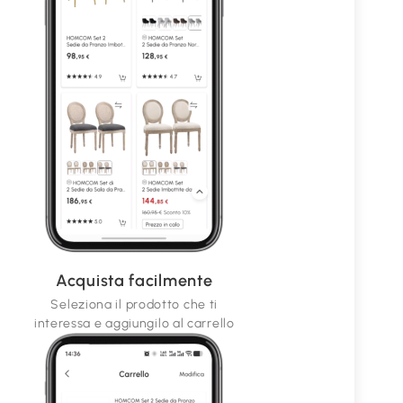
Acquista facilmente
Seleziona il prodotto che ti
interessa e aggiungilo al carrello