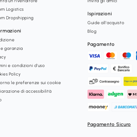
nta un rivenditore
Invita gli amici
m Logistics
Ispirazioni
om Dropshipping
Guide all'acquisto
ormazioni
Blog
dizione
Pagamento
 e garanzia
acy
ini e condizioni d'uso
ies Policy
orna le preferenze sui cookie
iarazione di accessibilità
o
Pagamento Sicuro