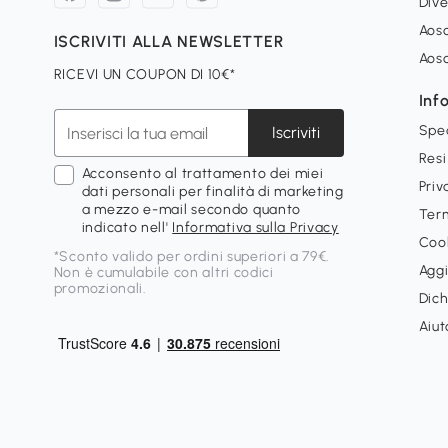
Dive
Aoso
ISCRIVITI ALLA NEWSLETTER
Aos
RICEVI UN COUPON DI 10€*
Inf
Spe
Iscriviti
Resi
Acconsento al trattamento dei miei
Priv
dati personali per finalità di marketing
a mezzo e-mail secondo quanto
Term
indicato nell'
Informativa sulla Privacy
Cook
*Sconto valido per ordini superiori a 79€.
Aggi
Non è cumulabile con altri codici
promozionali.
Dich
Aiut