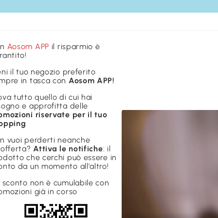
on
Aosom APP
il risparmio è
rantito!
eni il tuo negozio preferito
mpre in tasca con
Aosom APP!
ova tutto quello di cui hai
sogno e approfitta delle
omozioni riservate per il tuo
opping
n vuoi perderti neanche
'offerta?
Attiva le notifiche
: il
odotto che cerchi può essere in
onto da un momento all'altro!
o sconto non è cumulabile con
omozioni già in corso