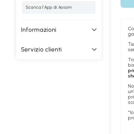
Scarica l'App di Aosom
C
Informazioni
ga
Ti
Servizio clienti
se
Tr
bi
pr
sh
No
un
pr
sc
*l
pr