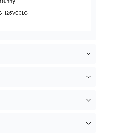
tsunny
G-125V00LG