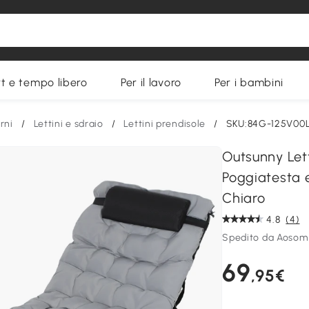
t e tempo libero
Per il lavoro
Per i bambini
rni
/
Lettini e sdraio
/
Lettini prendisole
/
SKU:84G-125V00
Outsunny Lett
Poggiatesta 
Chiaro
4.8
(4)
Spedito da Aosom 
69
,95€