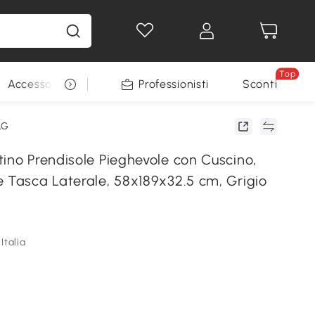
Top
Accessori per animali
Professionisti
Sconti
LG
ino Prendisole Pieghevole con Cuscino,
e Tasca Laterale, 58x189x32.5 cm, Grigio
Italia