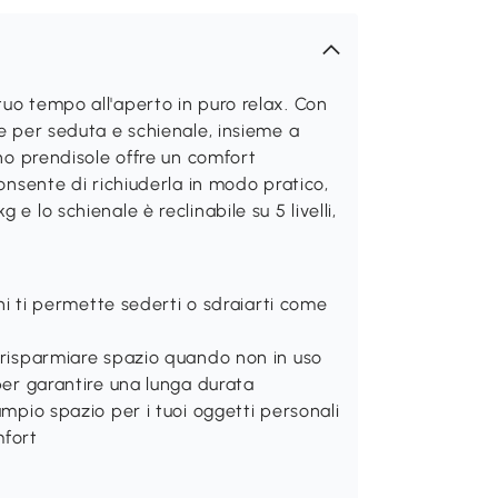
tuo tempo all'aperto in puro relax. Con
te per seduta e schienale, insieme a
ino prendisole offre un comfort
consente di richiuderla in modo pratico,
e lo schienale è reclinabile su 5 livelli,
oni ti permette sederti o sdraiarti come
r risparmiare spazio quando non in uso
 per garantire una lunga durata
ampio spazio per i tuoi oggetti personali
mfort