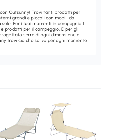
 con Outsunny! Trovi tanti prodotti per
sterni grandi e piccoli con mobili da
 solo. Per i tuoi momenti in compagnia ti
 prodotti per il campeggio. E per gli
rogettato serre di ogni dimensione e
nny trovi ciò che serve per ogni momento
Outsunny Lettino
prendisole 187cm 
x 24cm Nero
Aggiungi al carre
38
,95€