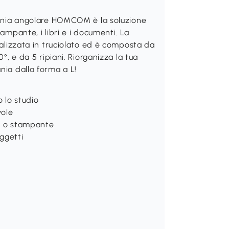
ivania angolare HOMCOM è la soluzione
tampante, i libri e i documenti. La
realizzata in truciolato ed è composta da
0°, e da 5 ripiani. Riorganizza la tua
nia dalla forma a L!
o lo studio
vole
or o stampante
oggetti