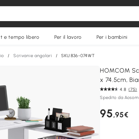
t e tempo libero
Per il lavoro
Per i bambini
io
/
Scrivanie angolari
/
SKU:836-074WT
HOMCOM Scriv
x 74.5cm, Bi
4.8
(75)
Spedito da Aosom 
95
,95€