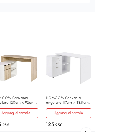
HOMCOM Scrivani
angolo 150cm x 12
75cm Marrone vint
Nero
Aggiungi al carre
70
,15€
836-287
COM Scrivania
HOMCOM Scrivania
olare 120cm x 92cm x
angolare 117cm x 83.5cm
Marrone Vintage,
5cm Rovere, Bianco
x 76cm Bianco
Aggiungi al carrello
Aggiungi al carrello
5
125
,95€
,95€
150cm x 120cm x