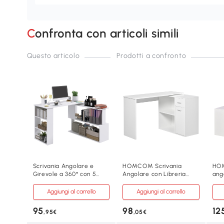
Confronta con articoli simili
Questo articolo
Prodotti a confronto
Scrivania Angolare e
HOMCOM Scrivania
HOM
Girevole a 360° con 5
Angolare con Libreria
ang
Ripiani e Parte Estraibile
Scaffale in Legno Bianco
75.
Aggiungi al carrello
Aggiungi al carrello
95
98
12
,95€
,05€