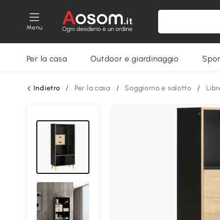
Menu
Per la casa
Outdoor e giardinaggio
Spor
Indietro
/
Per la casa
/
Soggiorno e salotto
/
Libr