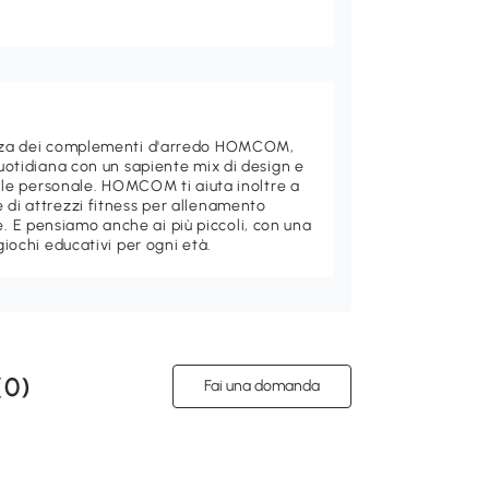
ganza dei complementi d'arredo HOMCOM,
quotidiana con un sapiente mix di design e
stile personale. HOMCOM ti aiuta inoltre a
 di attrezzi fitness per allenamento
 E pensiamo anche ai più piccoli, con una
giochi educativi per ogni età.
(
0
)
Fai una domanda