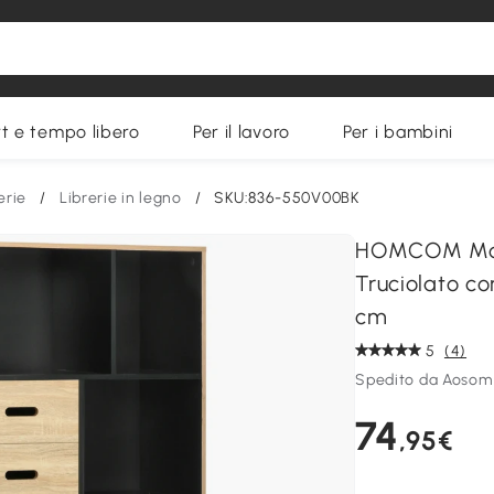
t e tempo libero
Per il lavoro
Per i bambini
erie
/
Librerie in legno
/
SKU:836-550V00BK
HOMCOM Mobi
Truciolato co
cm
5
(4)
Spedito da Aosom 
74
,95€