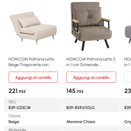
HOMCOM Poltrona Letto
HOMCOM Poltrona Letto 3
HOM
Beige Traspirante con
in 1 con Schienale
in 
Schienale Regolabile
Reclinabile e Cuscino
Gri
Aggiungi al carrello
Aggiungi al carrello
221
145
23
,95€
,75€
SKU
839-023CW
839-834V00LG
83
Colore
Beige
Marrone Chiaro
Gri
Materiale