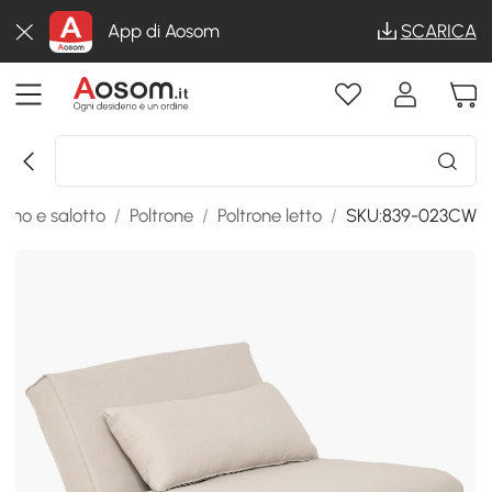
App di Aosom
SCARICA
rno e salotto
/
Poltrone
/
Poltrone letto
/
SKU:839-023CW