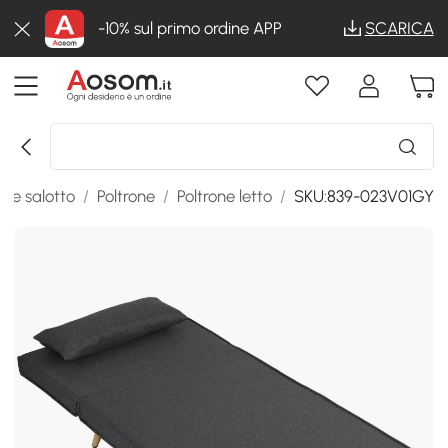
-10% sul primo ordine APP
SCARICA
o e salotto
/
Poltrone
/
Poltrone letto
/
SKU:839-023V01GY