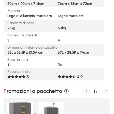
60cm x 40cm x 71.5cm
76cm x 35cm x 72cm
Materiale
Lega di alluminio, truciolato
Legno truciolare
Capacità di peso
25kg
50kg
Numero di cassetti
3
4
Dimensioni interne del cassetto
52L x 33.5P x 10.5A cm
67L x 28.5P x 7Acm
Base rialzata
Sì
No
Recensioni clienti
5
4.9
Promozioni a pacchetto
1
/
1