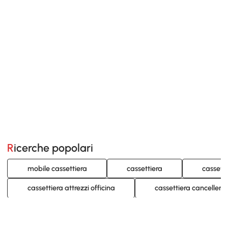
Ricerche popolari
mobile cassettiera
cassettiera
cassetti
cassettiera attrezzi officina
cassettiera cancelleria