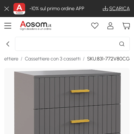
-10% sul primo ordine APP
SCARICA
ssettiere
/
Cassettiere con 3 cassetti
/
SKU:831-772V80CG