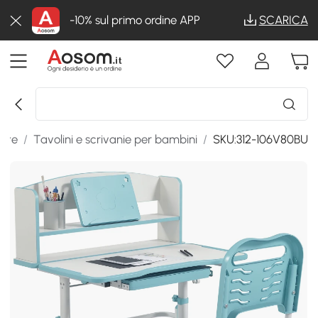
-10% sul primo ordine APP
SCARICA
ette
/
Tavolini e scrivanie per bambini
/
SKU:312-106V80BU