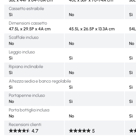
Cassetto estraibile
Sì
No
Sì
Dimensioni cassetto
47.5L x 29.5P x 4A cm
45.5L x 26.5P x 13.3A cm
54L
Scaffale incluso
No
No
No
Leggio incluso
Sì
Sì
Sì
Ripiano inclinabile
Sì
No
Sì
Altezza sedia e banco regolabile
Sì
Sì
Sì
Portapenne incluso
No
Sì
Sì
Porta bottiglia inclusa
No
No
Sì
Recensioni clienti
4.7
5