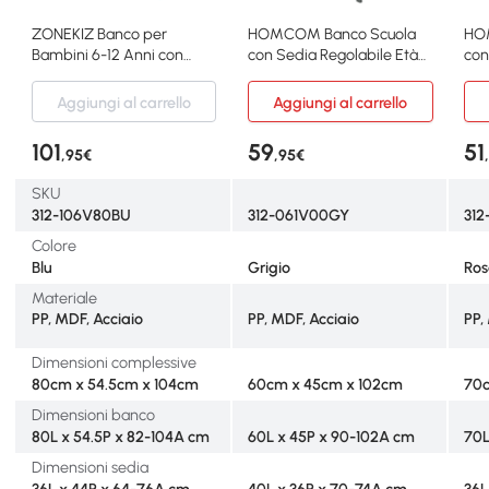
ZONEKIZ Banco per
HOMCOM Banco Scuola
HO
Bambini 6-12 Anni con
con Sedia Regolabile Età
con
Sedia Regolabile Blu
6-12 Anni
Ann
Aggiungi al carrello
Aggiungi al carrello
101
59
51
,95€
,95€
SKU
312-106V80BU
312-061V00GY
312
Colore
Blu
Grigio
Ro
Materiale
PP, MDF, Acciaio
PP, MDF, Acciaio
PP,
Dimensioni complessive
80cm x 54.5cm x 104cm
60cm x 45cm x 102cm
70c
Dimensioni banco
80L x 54.5P x 82-104A cm
60L x 45P x 90-102A cm
70L
Dimensioni sedia
36L x 44P x 64-76A cm
40L x 36P x 70-74A cm
36L