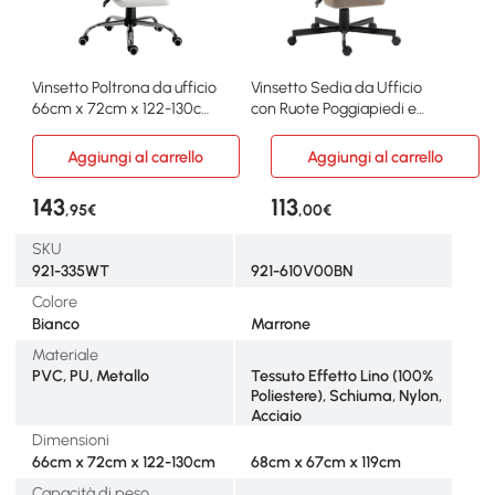
Vinsetto Poltrona da ufficio
Vinsetto Sedia da Ufficio
66cm x 72cm x 122-130cm
con Ruote Poggiapiedi e
Bianco
Altezza Regolabile
Aggiungi al carrello
Aggiungi al carrello
143
113
,95€
,00€
SKU
921-335WT
921-610V00BN
Colore
Bianco
Marrone
Materiale
PVC, PU, Metallo
Tessuto Effetto Lino (100%
Poliestere), Schiuma, Nylon,
Acciaio
Dimensioni
66cm x 72cm x 122-130cm
68cm x 67cm x 119cm
Capacità di peso