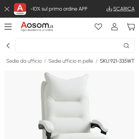
-10% sul primo ordine APP
SCARICA
/
Sedie da ufficio
/
Sedie ufficio in pelle
/
SKU:921-335WT