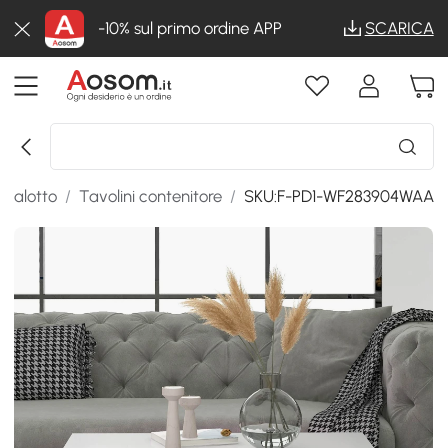
-10% sul primo ordine APP
SCARICA
a salotto
/
Tavolini contenitore
/
SKU:F-PD1-WF283904WAA