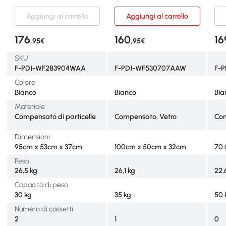
Bianco
illuminazione LED, 1
con
cassetto, stile moderno,
Ill
Aggiungi al carrello
Aggiungi al carrello
Bianco
Col
176
160
16
,95€
,95€
SKU
F-PD1-WF283904WAA
F-PD1-WF530707AAW
F-
Colore
Bianco
Bianco
Bia
Materiale
Compensato di particelle
Compensato, Vetro
Com
Dimensioni
95cm x 53cm x 37cm
100cm x 50cm x 32cm
70.
Peso
26,5 kg
26,1 kg
22,
Capacità di peso
30 kg
35 kg
50 
Numero di cassetti
2
1
0