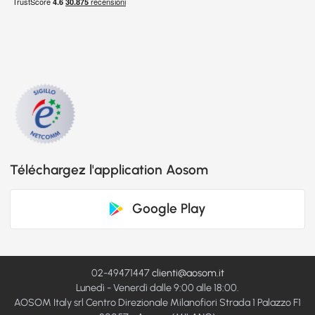
Téléchargez l'application Aosom
Google Play
02-49471447
clienti@aosom.it
Lunedì - Venerdì dalle 9:00 alle 18:00.
AOSOM Italy srl Centro Direzionale Milanofiori Strada 1 Palazzo F1