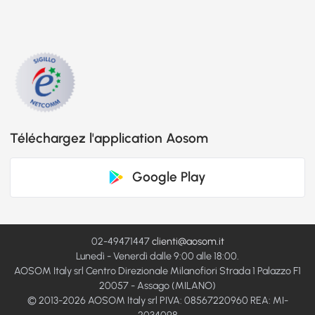
Téléchargez l'application Aosom
Google Play
02-49471447
clienti@aosom.it
Lunedì - Venerdì dalle 9:00 alle 18:00.
AOSOM Italy srl Centro Direzionale Milanofiori Strada 1 Palazzo F1
20057 - Assago (MILANO)
© 2013-2026 AOSOM Italy srl PIVA: 08567220960 REA: MI-