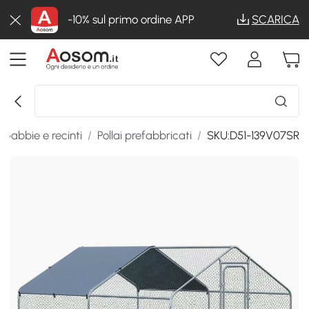
-10% sul primo ordine APP
SCARICA
Gabbie e recinti
/
Pollai prefabbricati
/
SKU:D51-139V07SR