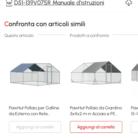
D51-139V07SR Manuale d'istruzioni
Confronta con articoli simili
Questo articolo
Prodotti a confronto
PawHut Pollaio per Galline
PawHut Pollaio da Giardino
Paw
da Esterno con Rete
3x4x2 m in Acciaio e PE
15-
Esagonale
Impermeabile
Ser
Aggiungi al carrello
Aggiungi al carrello