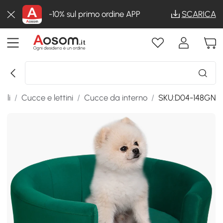
-10% sul primo ordine APP
SCARICA
ali
/
Cucce e lettini
/
Cucce da interno
/
SKU:D04-148GN