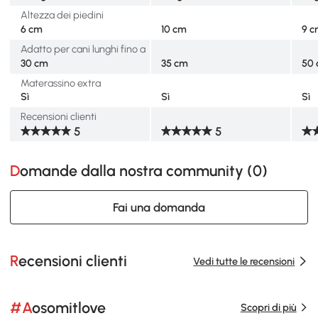
Altezza dei piedini
6 cm
10 cm
9 
Adatto per cani lunghi fino a
30 cm
35 cm
50
Materassino extra
Sì
Sì
Sì
Recensioni clienti
5
5
Domande dalla nostra community (
0
)
Fai una domanda
Recensioni clienti
Vedi tutte le recensioni
#Aosomitlove
Scopri di più