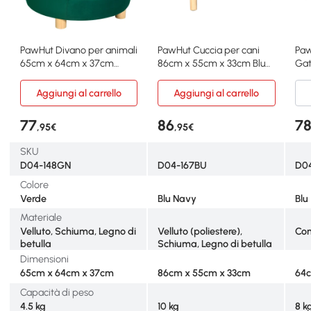
PawHut Divano per animali
PawHut Cuccia per cani
Paw
65cm x 64cm x 37cm
86cm x 55cm x 33cm Blu
Gat
Verde
navy
e L
Aggiungi al carrello
Aggiungi al carrello
77
86
7
,95€
,95€
SKU
D04-148GN
D04-167BU
D0
Colore
Verde
Blu Navy
Blu
Materiale
Velluto, Schiuma, Legno di
Velluto (poliestere),
Com
betulla
Schiuma, Legno di betulla
Dimensioni
65cm x 64cm x 37cm
86cm x 55cm x 33cm
64c
Capacità di peso
4.5 kg
10 kg
8 k