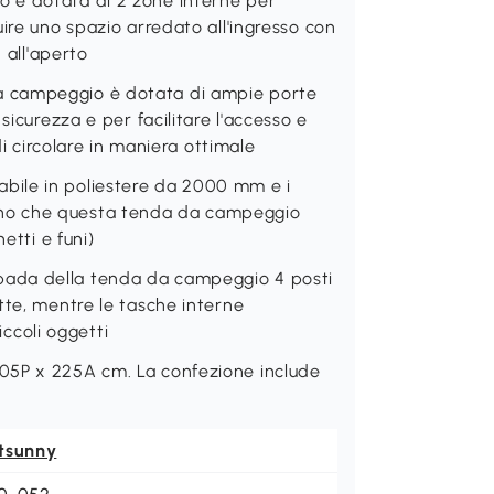
 è dotata di 2 zone interne per
ire uno spazio arredato all'ingresso con
 all'aperto
a campeggio è dotata di ampie porte
sicurezza e per facilitare l'accesso e
di circolare in maniera ottimale
ile in poliestere da 2000 mm e i
tiscono che questa tenda da campeggio
etti e funi)
ada della tenda da campeggio 4 posti
tte, mentre le tasche interne
iccoli oggetti
05P x 225A cm. La confezione include
tsunny