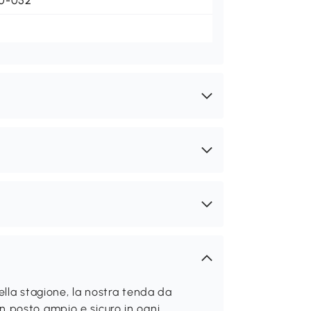
0-052
ella stagione, la nostra tenda da
 posto ampio e sicuro in ogni