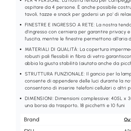
PER 4 PERSONE: La nostra tenda per campeggio
ospitare da 4 persone. È anche possibile costru
tavoli, tazze e snack per godersi un po' di relax
FINESTRE E INGRESSO A RETE: La nostra tend
d'ingresso con cerniera per garantire privacy e 
l'uscita, mentre le finestre permettono all'aria 
MATERIALI DI QUALITÀ: La copertura impermeab
robusti pali flessibili in fibra di vetro garan
abbia la giusta stabilità (aiutata anche da picch
STRUTTURA FUNZIONALE: Il gancio per la lamp
consente di appendere delle luci durante la no
consentono di inserire telefoni cellulari o altri p
DIMENSIONI: Dimensioni complessive: 405L x 3
una borsa da trasporto, 18 picchetti e 10 funi
Brand
Ou