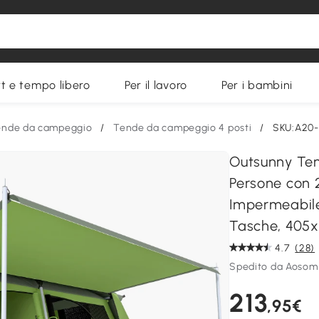
t e tempo libero
Per il lavoro
Per i bambini
ende da campeggio
/
Tende da campeggio 4 posti
/
SKU:A20
Outsunny Te
Persone con 
Impermeabile
Tasche, 405
4.7
(28)
Spedito da Aoso
213
,95€