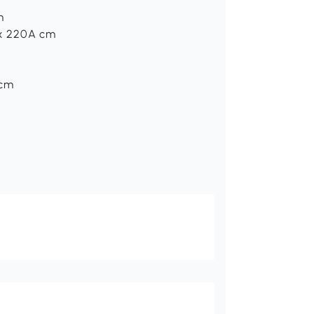
m
P x 220A cm
 cm