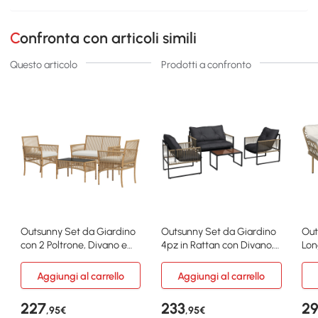
Confronta con articoli simili
Questo articolo
Prodotti a confronto
Outsunny Set da Giardino
Outsunny Set da Giardino
Out
con 2 Poltrone, Divano e
4pz in Rattan con Divano,
Lon
Tavolino
Sedie e Tavolo
Cre
Aggiungi al carrello
Aggiungi al carrello
227
233
2
,95€
,95€