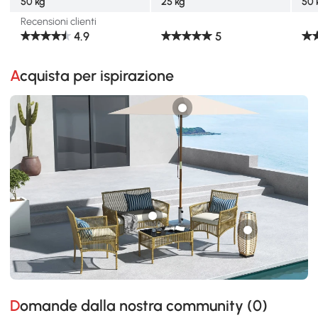
50 kg
25 kg
50 
Recensioni clienti
4.9
5
Acquista per ispirazione
Domande dalla nostra community (
0
)