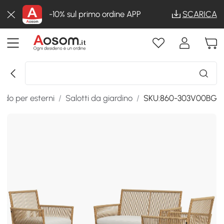
-10% sul primo ordine APP
SCARICA
edo per esterni
/
Salotti da giardino
/
SKU:860-303V00BG