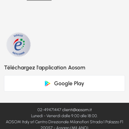
Téléchargez l'application Aosom
Google Play
02-49471447
clienti@aosom.it
Lunedì - Venerdì dalle 9:00 alle 18:00.
AOSOM Italy srl Centro Direzionale Milanofiori Strada 1 Palazzo F1
20057 - Assago (MILANO)