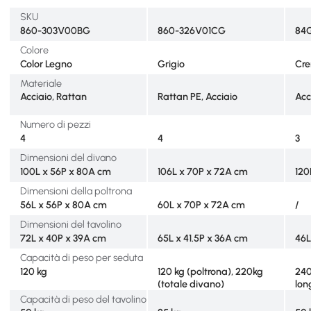
SKU
860-303V00BG
860-326V01CG
84
Colore
Color Legno
Grigio
Cr
Materiale
Acciaio, Rattan
Rattan PE, Acciaio
Acc
Numero di pezzi
4
4
3
Dimensioni del divano
100L x 56P x 80A cm
106L x 70P x 72A cm
120
Dimensioni della poltrona
56L x 56P x 80A cm
60L x 70P x 72A cm
/
Dimensioni del tavolino
72L x 40P x 39A cm
65L x 41.5P x 36A cm
46L
Capacità di peso per seduta
120 kg
120 kg (poltrona), 220kg
240
(totale divano)
lon
Capacità di peso del tavolino