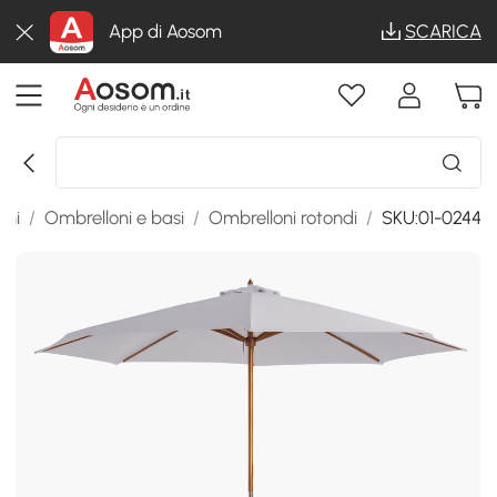
App di Aosom
SCARICA
oni
/
Ombrelloni e basi
/
Ombrelloni rotondi
/
SKU:01-0244