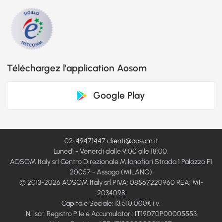
Téléchargez l'application Aosom
Google Play
02-49471447
clienti@aosom.it
Lunedì - Venerdì dalle 9:00 alle 18:00.
AOSOM Italy srl Centro Direzionale Milanofiori Strada 1 Palazzo F1
20057 - Assago (MILANO)
© 2013-2026 AOSOM Italy srl PIVA: 08567220960 REA: MI-
2034098
Capitale Sociale: 13.510.000€ i.v.
N. Iscr. Registro Pile e Accumulatori: IT19070P00005553