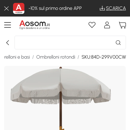
-10% sul primo ordine APP
SCARICA
relloni e basi
/
Ombrelloni rotondi
/
SKU:84D-299V00CW