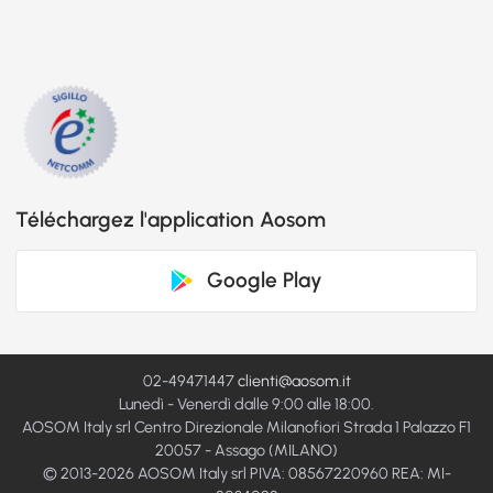
Téléchargez l'application Aosom
Google Play
02-49471447
clienti@aosom.it
Lunedì - Venerdì dalle 9:00 alle 18:00.
AOSOM Italy srl Centro Direzionale Milanofiori Strada 1 Palazzo F1
20057 - Assago (MILANO)
© 2013-2026 AOSOM Italy srl PIVA: 08567220960 REA: MI-