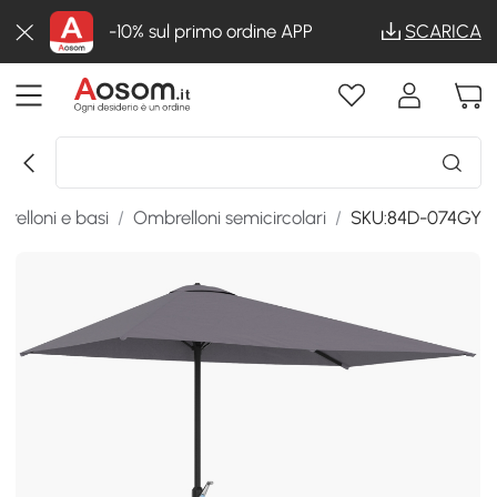
-10% sul primo ordine APP
SCARICA
relloni e basi
/
Ombrelloni semicircolari
/
SKU:84D-074GY