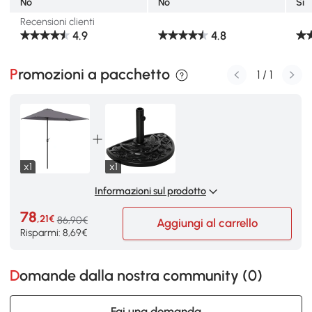
No
No
Sì
Recensioni clienti
4.9
4.8
Promozioni a pacchetto
1
/
1
x1
x1
Informazioni sul prodotto
78
,21€
86,90€
Aggiungi al carrello
Risparmi: 8,69€
Domande dalla nostra community (
0
)
Fai una domanda