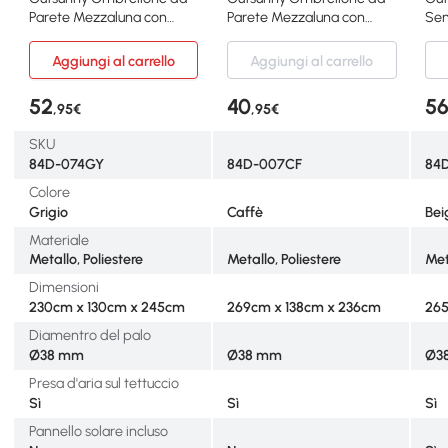
Parete Mezzaluna con
Parete Mezzaluna con
Sem
Manovella Grigio
Manovella Caffè
Man
Aggiungi al carrello
Aggiungi al carrello
52
40
5
,95€
,95€
SKU
84D-074GY
84D-007CF
84
Colore
Grigio
Caffè
Bei
Materiale
Metallo, Poliestere
Metallo, Poliestere
Met
Dimensioni
230cm x 130cm x 245cm
269cm x 138cm x 236cm
265
Diamentro del palo
Ø38 mm
Ø38 mm
Ø3
Presa d'aria sul tettuccio
Sì
Sì
Sì
Pannello solare incluso