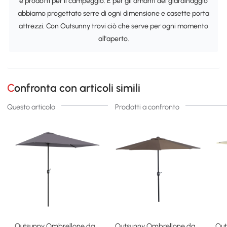
e prodotti per il campeggio. E per gli amanti del giardinaggio
abbiamo progettato serre di ogni dimensione e casette porta
attrezzi. Con Outsunny trovi ciò che serve per ogni momento
all'aperto.
Confronta con articoli simili
Questo articolo
Prodotti a confronto
Outsunny Ombrellone da
Outsunny Ombrellone da
Out