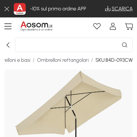
-10% sul primo ordine APP
SCARICA
relloni e basi
/
Ombrelloni rettangolari
/
SKU:84D-093CW