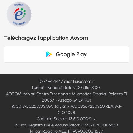
Téléchargez l'application Aosom
Google Play
02-49471447
clienti@aosom.it
Lunedì - Venerdì dalle 9:00 alle 18:00.
AOSOM Italy srl Centro Direzionale Milanofiori Strada 1 Palazzo F1
20057 - Assago (MILANO)
© 2013-2026 AOSOM Italy srl PIVA: 08567220960 REA: MI-
2034098
Capitale Sociale: 13.510.000€ i.v.
N. Iscr. Registro Pile e Accumulatori: IT19070P00005553
N. Iscr. Registro AEE: IT19090000011657