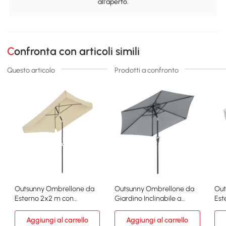
all'aperto.
Confronta con articoli simili
Questo articolo
Prodotti a confronto
Outsunny Ombrellone da
Outsunny Ombrellone da
Out
Esterno 2x2 m con
Giardino Inclinabile a
Est
Tettuccio Quadrato Crema
Manovella Grigio
Tet
Aggiungi al carrello
Aggiungi al carrello