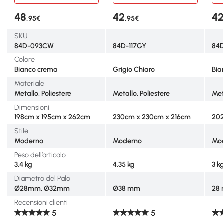
48
42
4
,95€
,95€
SKU
84D-093CW
84D-117GY
84
Colore
Bianco crema
Grigio Chiaro
Bia
Materiale
Metallo, Poliestere
Metallo, Poliestere
Met
Dimensioni
198cm x 195cm x 262cm
230cm x 230cm x 216cm
20
Stile
Moderno
Moderno
Mo
Peso dell’articolo
3.4 kg
4.35 kg
3 k
Diametro del Palo
Ø28mm, Ø32mm
Ø38 mm
28
Recensioni clienti
5
5