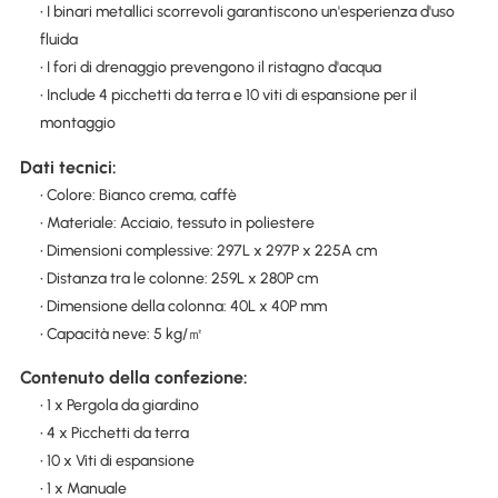
• I binari metallici scorrevoli garantiscono un'esperienza d'uso
fluida
• I fori di drenaggio prevengono il ristagno d'acqua
• Include 4 picchetti da terra e 10 viti di espansione per il
montaggio
Dati tecnici:
• Colore: Bianco crema, caffè
• Materiale: Acciaio, tessuto in poliestere
• Dimensioni complessive: 297L x 297P x 225A cm
• Distanza tra le colonne: 259L x 280P cm
• Dimensione della colonna: 40L x 40P mm
• Capacità neve: 5 kg/㎡
Contenuto della confezione:
• 1 x Pergola da giardino
• 4 x Picchetti da terra
• 10 x Viti di espansione
• 1 x Manuale