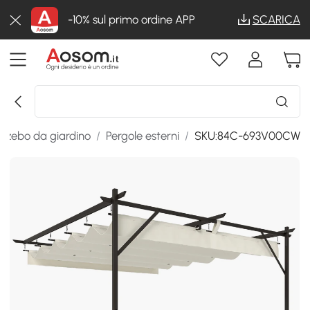
-10% sul primo ordine APP
SCARICA
azebo da giardino
/
Pergole esterni
/
SKU:84C-693V00CW