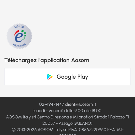
Téléchargez l'application Aosom
Google Play
02-49471447
clienti@aosom.it
Lunedì - Venerdì dalle 9:00 alle 18:00.
AOSOM Italy srl Centro Direzionale Milanofiori Strada 1 Palazzo F1
20057 - Assago (MILANO)
© 2013-2026 AOSOM Italy srl PIVA: 08567220960 REA: MI-