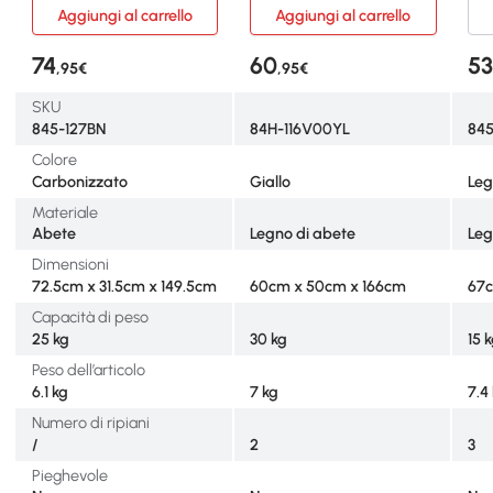
Aggiungi al carrello
Aggiungi al carrello
74
60
5
,95€
,95€
SKU
845-127BN
84H-116V00YL
84
Colore
Carbonizzato
Giallo
Leg
Materiale
Abete
Legno di abete
Leg
Dimensioni
72.5cm x 31.5cm x 149.5cm
60cm x 50cm x 166cm
67c
Capacità di peso
25 kg
30 kg
15 
Peso dell’articolo
6.1 kg
7 kg
7.4
Numero di ripiani
/
2
3
Pieghevole