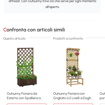
attrezzi. Con Outsunny trovi ciò che serve per ogni momento
all'aperto.
Confronta con articoli simili
Questo articolo
Prodotti a confronto
Outsunny Fioriera da
Outsunny Fioriera con
Out
Esterno con Spalliera a
Grigliato a 2 Livelli a Doghe
por
Griglia e Vaso
in Legno
x 1