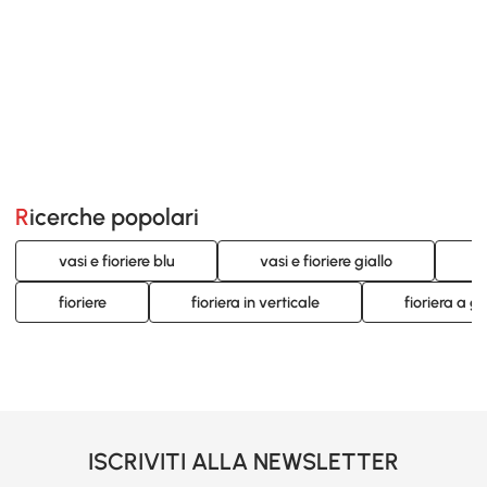
Ricerche popolari
vasi e fioriere blu
vasi e fioriere giallo
v
fioriere
fioriera in verticale
fioriera a gr
ISCRIVITI ALLA NEWSLETTER