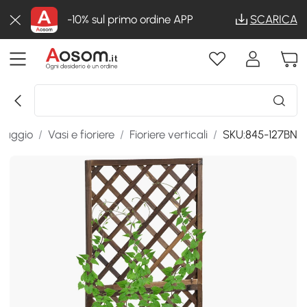
-10% sul primo ordine APP
SCARICA
inaggio
/
Vasi e fioriere
/
Fioriere verticali
/
SKU:845-127BN