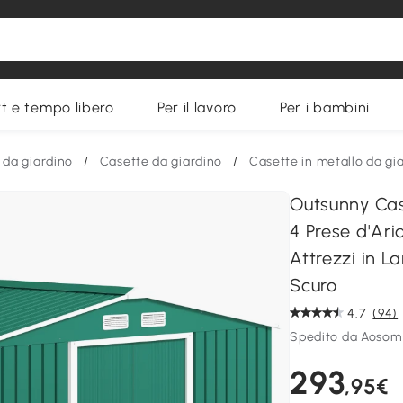
t e tempo libero
Per il lavoro
Per i bambini
 da giardino
/
Casette da giardino
/
Casette in metallo da gi
Outsunny Cas
4 Prese d'Ari
Attrezzi in L
Scuro
4.7
(94)
Spedito da Aosom 
293
,95€