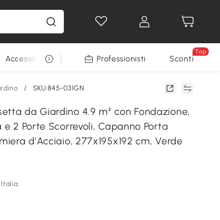
Top
Accessori per animali
Professionisti
Sconti
ardino
/
SKU:845-031GN
etta da Giardino 4.9 m² con Fondazione,
a e 2 Porte Scorrevoli, Capanno Porta
amiera d'Acciaio, 277x195x192 cm, Verde
Italia