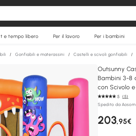
t e tempo libero
Per il lavoro
Per i bambini
bili
/
Gonfiabili e materassini
/
Castelli e scivoli gonfiabili
/
Outsunny Cas
Bambini 3-8 
con Scivolo
5
(5)
Spedito da Aosom 
203
,95€