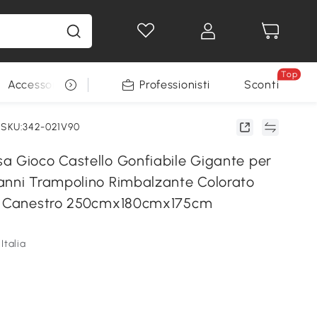
Top
Accessori per animali
Professionisti
Sconti
SKU:342-021V90
a Gioco Castello Gonfiabile Gigante per
anni Trampolino Rimbalzante Colorato
 e Canestro 250cmx180cmx175cm
Italia