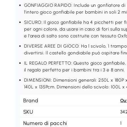
GONFIAGGIO RAPIDO: Include un gonfiatore di ot
l'intero gioco gonfiabile per bambini in soli 2 mi
SICURO: Il gioco gonfiabile ha 4 picchetti per f
per ogni colore, da usare in caso di fori sulla su
e l'area di salto sono costruite con tessuto O
DIVERSE AREE DI GIOCO: Ha 1 scivolo, 1 trampol
divertirsi. Il castello gondiabile può ospitar
IL REGALO PERFETTO: Questo gioco gonfiabile, co
il regalo perfetto per i bambini tra i 3 e 8 anni.
DIMENSIONI: Dimensioni generali: 250L x 180P 
140L x 135Pcm. Dimensioni dello scivolo: 100L x
Brand
Ou
SKU
34
Numero di pacchi
1