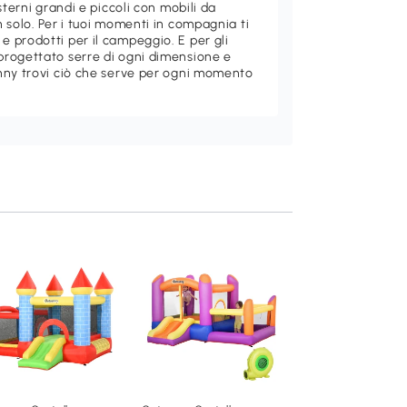
sterni grandi e piccoli con mobili da
 solo. Per i tuoi momenti in compagnia ti
 prodotti per il campeggio. E per gli
rogettato serre di ogni dimensione e
nny trovi ciò che serve per ogni momento
Outsunny Castello
gonfiabile 300cm 
270cm x 200cm Bl
Aggiungi al carre
221
,95€
342-053V90