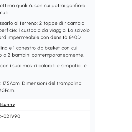
tima qualità, con cui potrai gonfiare
nuti.
issarlo al terreno; 2 toppe di ricambio
perficie; 1 custodia da viaggio. Lo scivolo
xford impermeabile con densità 840D.
ino e 1 canestro da basket con cui
e fino a 2 bambini contemporaneamente.
n i suoi mostri colorati e simpatici, è
x 175Acm. Dimensioni del trampolino:
 45Pcm.
tsunny
2-021V90