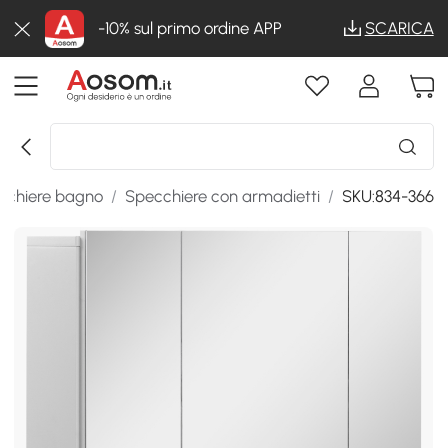
-10% sul primo ordine APP
SCARICA
cchiere bagno
/
Specchiere con armadietti
/
SKU:834-366