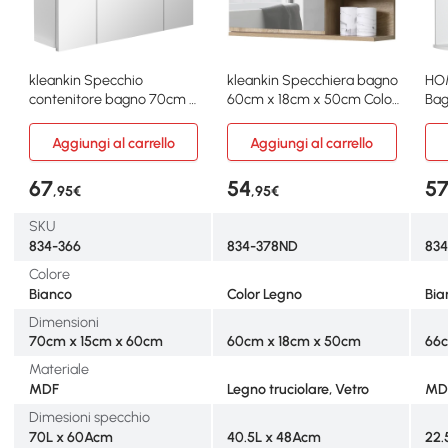
kleankin Specchio
kleankin Specchiera bagno
HO
contenitore bagno 70cm x
60cm x 18cm x 50cm Color
Bag
15cm x 60cm Bianco
Legno
63c
Aggiungi al carrello
Aggiungi al carrello
67
54
5
,95€
,95€
SKU
834-366
834-378ND
834
Colore
Bianco
Color Legno
Bia
Dimensioni
70cm x 15cm x 60cm
60cm x 18cm x 50cm
66c
Materiale
MDF
Legno truciolare, Vetro
MDF
Dimesioni specchio
70L x 60Acm
40.5L x 48Acm
22.