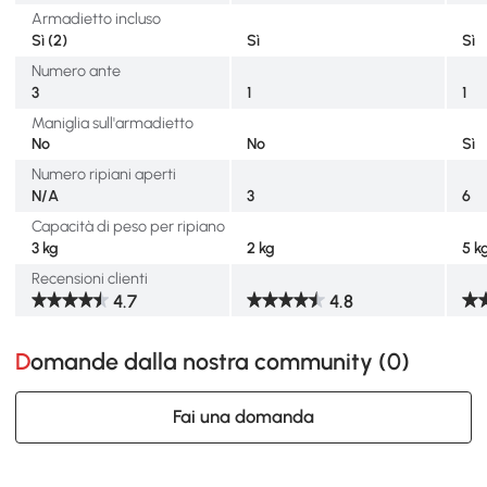
Armadietto incluso
Sì (2)
Sì
Sì
Numero ante
3
1
1
Maniglia sull'armadietto
No
No
Sì
Numero ripiani aperti
N/A
3
6
Capacità di peso per ripiano
3 kg
2 kg
5 k
Recensioni clienti
4.7
4.8
Domande dalla nostra community (
0
)
Fai una domanda