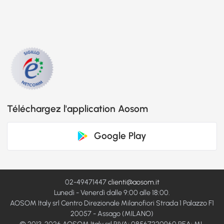
Téléchargez l'application Aosom
Google Play
02-49471447
clienti@aosom.it
Lunedì - Venerdì dalle 9:00 alle 18:00.
AOSOM Italy srl Centro Direzionale Milanofiori Strada 1 Palazzo F1
20057 - Assago (MILANO)
© 2013-2026 AOSOM Italy srl PIVA: 08567220960 REA: MI-