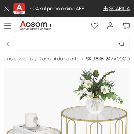
-10% sul primo ordine APP
SCARICA
iorno e salotto
/
Tavolini da salotto
/
SKU:83B-247V00GD