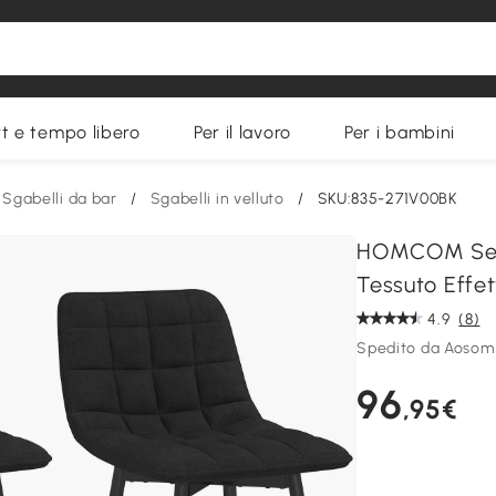
t e tempo libero
Per il lavoro
Per i bambini
Sgabelli da bar
/
Sgabelli in velluto
/
SKU:835-271V00BK
HOMCOM Set 2
Tessuto Effet
4.9
(8)
Spedito da Aosom 
96
,95€