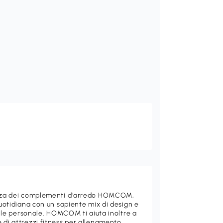
ganza dei complementi d'arredo HOMCOM,
quotidiana con un sapiente mix di design e
stile personale. HOMCOM ti aiuta inoltre a
 di attrezzi fitness per allenamento