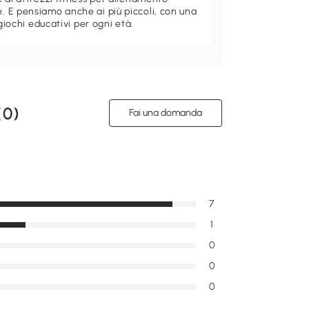
 E pensiamo anche ai più piccoli, con una
giochi educativi per ogni età.
(
0
)
Fai una domanda
7
1
0
0
0