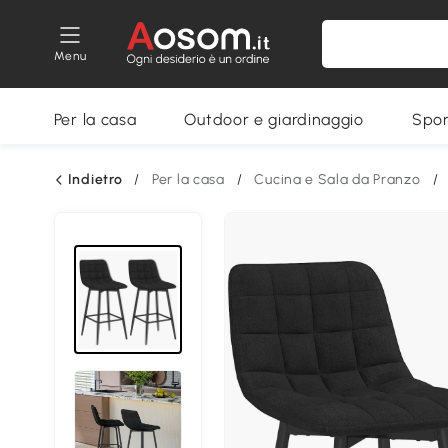
Menu
Per la casa
Outdoor e giardinaggio
Spor
Indietro
/
Per la casa
/
Cucina e Sala da Pranzo
/