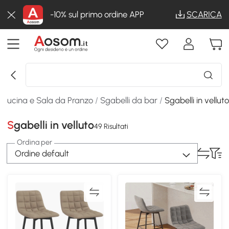
-10% sul primo ordine APP
SCARICA
/
Cucina e Sala da Pranzo
/
Sgabelli da bar
/
Sgabelli in vellut
Sgabelli in velluto
49 Risultati
Ordina per
Ordine default