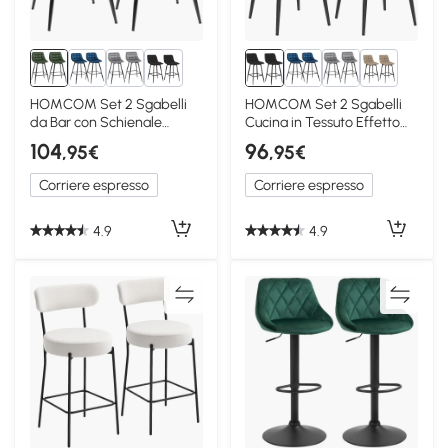
2+
2+
HOMCOM Set 2 Sgabelli
HOMCOM Set 2 Sgabelli
da Bar con Schienale
Cucina in Tessuto Effetto
Velluto Verde
Velluto Nero
104
96
,95€
,95€
Corriere espresso
Corriere espresso
4.9
4.9