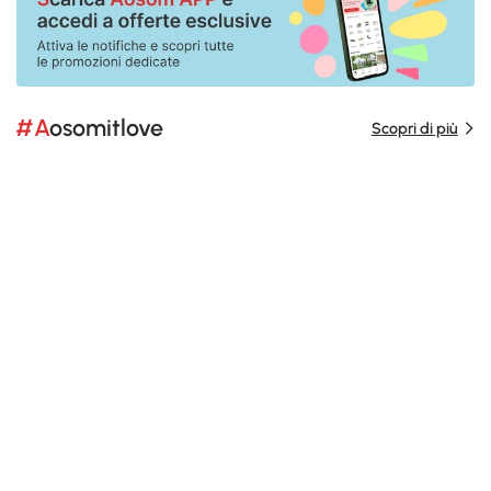
#Aosomitlove
Scopri di più