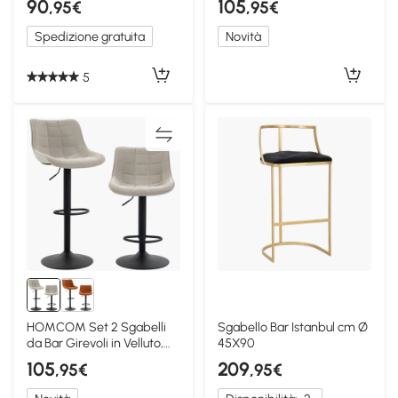
90
105
,95€
,95€
Spedizione gratuita
Novità
5
HOMCOM Set 2 Sgabelli
Sgabello Bar Istanbul cm Ø
da Bar Girevoli in Velluto,
45X90
Crema
105
209
,95€
,95€