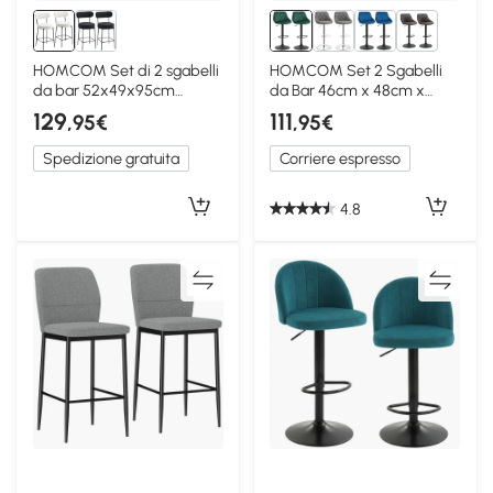
3+
HOMCOM Set di 2 sgabelli
HOMCOM Set 2 Sgabelli
da bar 52x49x95cm
da Bar 46cm x 48cm x
Crema
104cm Verde Scuro
129
111
,95€
,95€
Spedizione gratuita
Corriere espresso
4.8