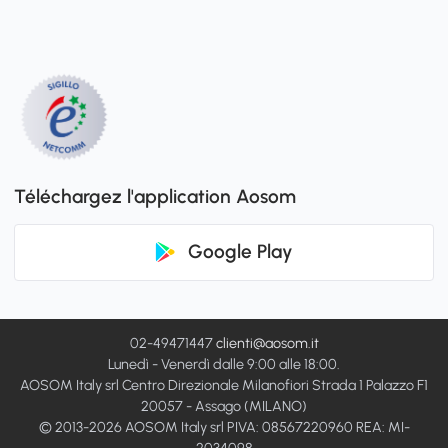
Téléchargez l'application Aosom
Google Play
02-49471447
clienti@aosom.it
Lunedì - Venerdì dalle 9:00 alle 18:00.
AOSOM Italy srl Centro Direzionale Milanofiori Strada 1 Palazzo F1
20057 - Assago (MILANO)
© 2013-2026 AOSOM Italy srl PIVA: 08567220960 REA: MI-