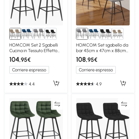
2+
2+
HOMCOM Set 2 Sgabelli
HOMCOM Set sgabello da
Cucina in Tessuto Effetto
bar 45cm x 47cm x 88cm
Velluto Marrone
Grigio
104
108
,95€
,95€
Corriere espresso
Corriere espresso
4.4
4.9