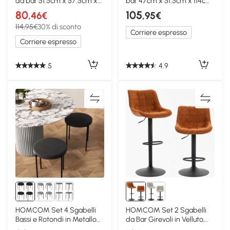
da bar 51.5cm x 57.5cm x
bar 47cm x 51.5cm x 114cm
114.5cm Verde
Grigio
80
105
,46€
,95€
114,95€
30% di sconto
Corriere espresso
Corriere espresso
5
4.9
HOMCOM Set 4 Sgabelli
HOMCOM Set 2 Sgabelli
Bassi e Rotondi in Metallo
da Bar Girevoli in Velluto,
Poliestere Nero
Arancione