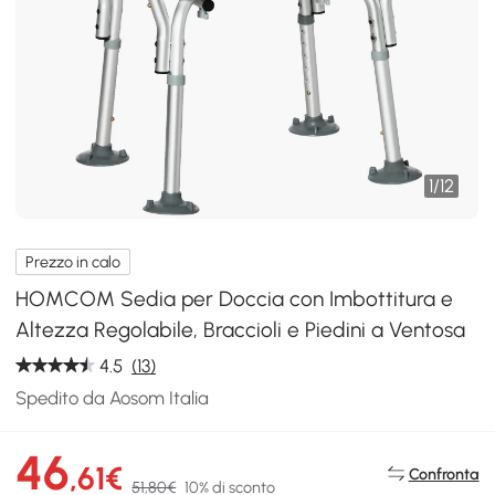
1
/
12
Prezzo in calo
HOMCOM Sedia per Doccia con Imbottitura e
Altezza Regolabile, Braccioli e Piedini a Ventosa
4.5
(13)
Spedito da Aosom Italia
46
,61€
Confronta
51,80€
10% di sconto