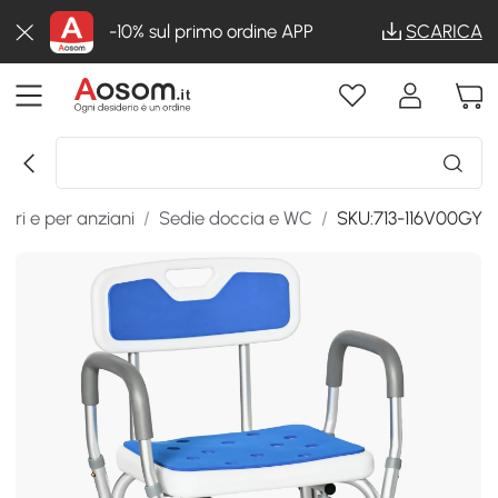
-10% sul primo ordine APP
SCARICA
itari e per anziani
/
Sedie doccia e WC
/
SKU:713-116V00GY