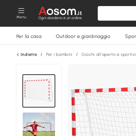
Menu
Per la casa
Outdoor e giardinaggio
Spor
Indietro
/
Per i bambini
/
Giochi all'aperto e sportiv