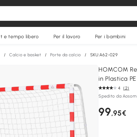
t e tempo libero
Per il lavoro
Per i bambini
i
/
Calcio e basket
/
Porte da calcio
/
SKU:A62-029
HOMCOM Rete 
in Plastica P
4
(2)
Spedito da Aosom 
99
,95€