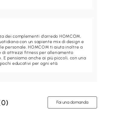
ganza dei complementi d'arredo HOMCOM,
quotidiana con un sapiente mix di design e
stile personale. HOMCOM ti aiuta inoltre a
 di attrezzi fitness per allenamento
 E pensiamo anche ai più piccoli, con una
giochi educativi per ogni età.
(
0
)
Fai una domanda