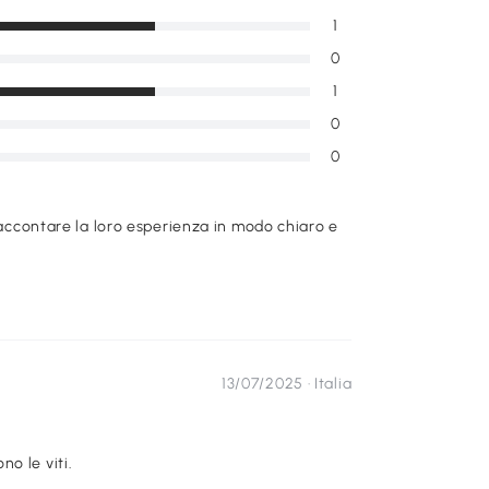
1
0
1
0
0
raccontare la loro esperienza in modo chiaro e
13/07/2025 ·
Italia
o le viti.