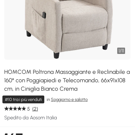
1
/
11
HOMCOM Poltrona Massaggiante e Reclinabile a
160° con Poggiapiedi e Telecomando, 66x91x108
cm, in Ciniglia Bianco Crema
#10 tra i più venduti
in
Soggiorno e salotto
5
(2)
Spedito da Aosom Italia