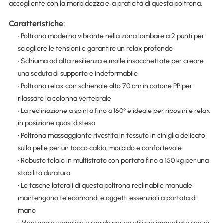
accogliente con la morbidezza e la praticità di questa poltrona.
Caratteristiche:
• Poltrona moderna vibrante nella zona lombare a 2 punti per
sciogliere le tensioni e garantire un relax profondo
• Schiuma ad alta resilienza e molle insacchettate per creare
una seduta di supporto e indeformabile
• Poltrona relax con schienale alto 70 cm in cotone PP per
rilassare la colonna vertebrale
• La reclinazione a spinta fino a 160° è ideale per riposini e relax
in posizione quasi distesa
• Poltrona massaggiante rivestita in tessuto in ciniglia delicato
sulla pelle per un tocco caldo, morbido e confortevole
• Robusto telaio in multistrato con portata fino a 150 kg per una
stabilità duratura
• Le tasche laterali di questa poltrona reclinabile manuale
mantengono telecomandi e oggetti essenziali a portata di
mano
• Montaggio semplice e rapido per un utilizzo immediato senza