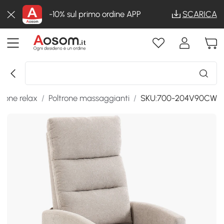
-10% sul primo ordine APP
SCARICA
trone relax
/
Poltrone massaggianti
/
SKU:700-204V90CW