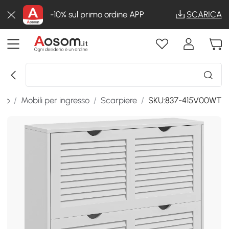
-10% sul primo ordine APP
SCARICA
sso
/
Mobili per ingresso
/
Scarpiere
/
SKU:837-415V00WT