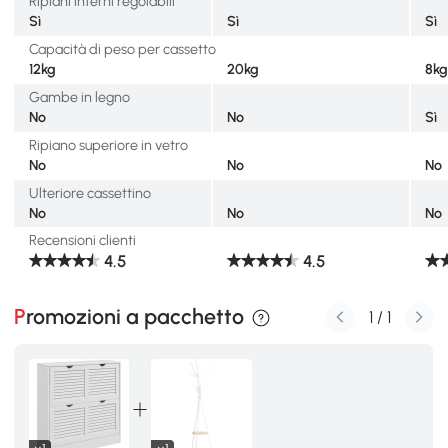
Ripiani interni regolabili
Sì
Sì
Sì
Capacità di peso per cassetto
12kg
20kg
8k
Gambe in legno
No
No
Sì
Ripiano superiore in vetro
No
No
No
Ulteriore cassettino
No
No
No
Recensioni clienti
4.5
4.5
Promozioni a pacchetto
1
/
1