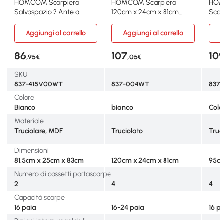
HOMCOM Scarpiera
HOMCOM Scarpiera
HO
Salvaspazio 2 Ante a
120cm x 24cm x 81cm
Sca
Ribalta per 16 Scarpe
Bianco
Rip
Aggiungi al carrello
Aggiungi al carrello
86
107
10
,95€
,05€
SKU
837-415V00WT
837-004WT
83
Colore
Bianco
bianco
Col
Materiale
Truciolare, MDF
Truciolato
Tru
Dimensioni
81.5cm x 25cm x 83cm
120cm x 24cm x 81cm
95c
Numero di cassetti portascarpe
2
4
4
Capacità scarpe
16 paia
16-24 paia
16 