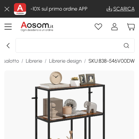
-10% sul primo ordine APP
SCARICA
e salotto
/
Librerie
/
Librerie design
/
SKU:838-546V00DW