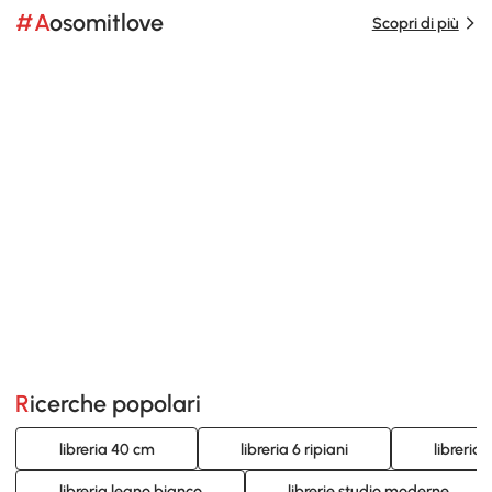
#Aosomitlove
Scopri di più
Ricerche popolari
libreria 40 cm
libreria 6 ripiani
libreria
libreria legno bianco
librerie studio moderne