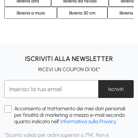
libreria alta
libreria da tavolo
libreria 
libreria a muro
libreria 30 cm
libreria 
ISCRIVITI ALLA NEWSLETTER
RICEVI UN COUPON DI 10€*
Iscriviti
Acconsento al trattamento dei miei dati personali
per finalità di marketing a mezzo e-mail secondo
quanto indicato nell'
Informativa sulla Privacy
*Sconto valido per ordini superiori a 79€. Non è