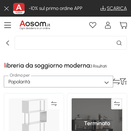
-10% sul primo ordine APP
SCARICA
libreria da soggiorno moderna
3 Risultati
Ordina per
Popolarità
Terminato