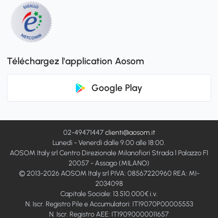
Téléchargez l'application Aosom
Google Play
02-49471447
clienti@aosom.it
Lunedì - Venerdì dalle 9:00 alle 18:00.
AOSOM Italy srl Centro Direzionale Milanofiori Strada 1 Palazzo F1
20057 - Assago (MILANO)
© 2013-2026 AOSOM Italy srl PIVA: 08567220960 REA: MI-
2034098
Capitale Sociale: 13.510.000€ i.v.
N. Iscr. Registro Pile e Accumulatori: IT19070P00005553
N. Iscr. Registro AEE: IT19090000011657