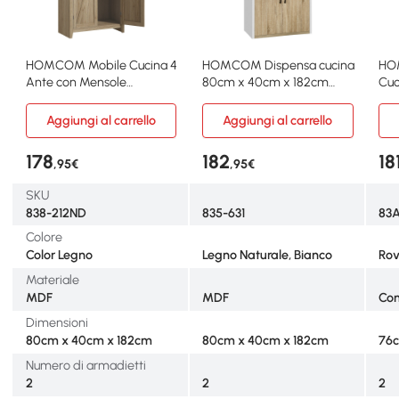
HOMCOM Mobile Cucina 4
HOMCOM Dispensa cucina
HO
Ante con Mensole
80cm x 40cm x 182cm
Cuc
Regolabili
Legno naturale, bianco
Cas
Aggiungi al carrello
Aggiungi al carrello
178
182
18
,95€
,95€
SKU
838-212ND
835-631
83
Colore
Color Legno
Legno Naturale, Bianco
Rov
Materiale
MDF
MDF
Com
Dimensioni
80cm x 40cm x 182cm
80cm x 40cm x 182cm
76c
Numero di armadietti
2
2
2