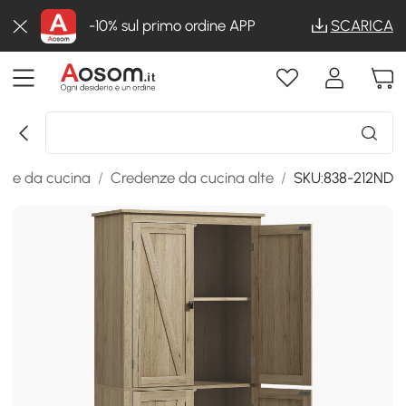
-10% sul primo ordine APP
SCARICA
enze da cucina
/
Credenze da cucina alte
/
SKU:838-212ND