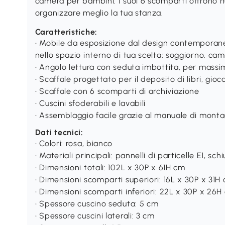
camera per bambini. I suoi 6 scomparti offrono n
organizzare meglio la tua stanza.
Caratteristiche:
• Mobile da esposizione dal design contemporaneo
nello spazio interno di tua scelta: soggiorno, camer
• Angolo lettura con seduta imbottita, per mass
• Scaffale progettato per il deposito di libri, gioc
• Scaffale con 6 scomparti di archiviazione
• Cuscini sfoderabili e lavabili
• Assemblaggio facile grazie al manuale di montag
Dati tecnici:
• Colori: rosa, bianco
• Materiali principali: pannelli di particelle E1, sch
• Dimensioni totali: 102L x 30P x 61H cm
• Dimensioni scomparti superiori: 16L x 30P x 31H
• Dimensioni scomparti inferiori: 22L x 30P x 26
• Spessore cuscino seduta: 5 cm
• Spessore cuscini laterali: 3 cm