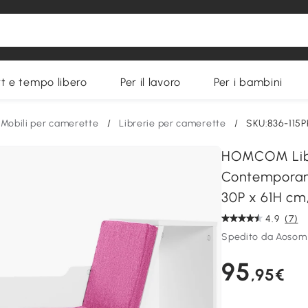
t e tempo libero
Per il lavoro
Per i bambini
Mobili per camerette
/
Librerie per camerette
/
SKU:836-115P
HOMCOM Libre
Contemporaneo
30P x 61H cm
4.9
(7)
Spedito da Aosom
95
,95€