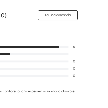
(
0
)
Fai una domanda
6
1
0
0
0
raccontare la loro esperienza in modo chiaro e