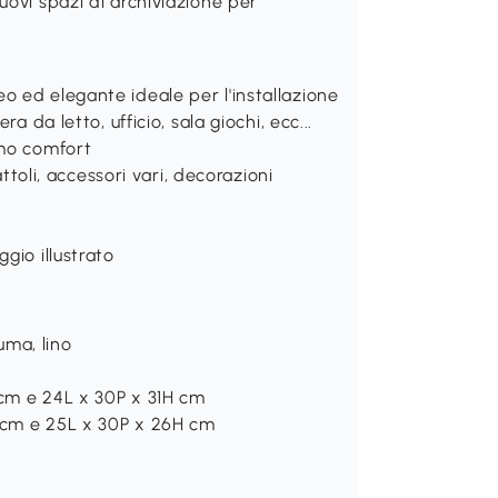
uovi spazi di archiviazione per
 ed elegante ideale per l'installazione
a da letto, ufficio, sala giochi, ecc...
imo comfort
attoli, accessori vari, decorazioni
gio illustrato
iuma, lino
 cm e 24L x 30P x 31H cm
H cm e 25L x 30P x 26H cm