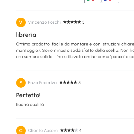
V
Vincenzo Foschi
5
libreria
Ottimo prodotto, facile da montare e con istruzioni chiare
montaggio). Sono rimasto soddisfatto della scelta. Non h
ora sembra solida. L'ho utilizzato anche come 'panca' a c
E
Enzo Pederiva
5
Perfetto!
Buona qualità
C
Cliente Aosom
4