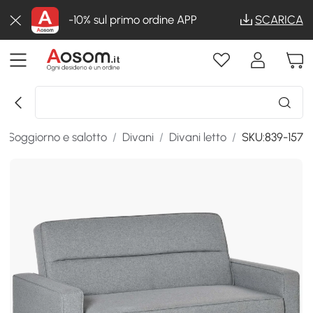
-10% sul primo ordine APP
SCARICA
/
Soggiorno e salotto
/
Divani
/
Divani letto
/
SKU:839-157