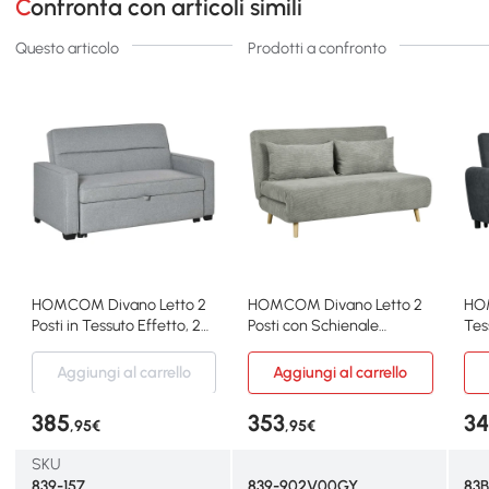
Confronta con articoli simili
Questo articolo
Prodotti a confronto
HOMCOM Divano Letto 2
HOMCOM Divano Letto 2
HOM
Posti in Tessuto Effetto, 2
Posti con Schienale
Tes
Cuscini Grigio
Regolabile e 2 Cuscini
148
Aggiungi al carrello
Aggiungi al carrello
385
353
3
,95€
,95€
SKU
839-157
839-902V00GY
83