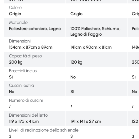
Colore
Grigio
Grigio
Gri
Materiale
Poliestere cotoniero, Legno
100% Poliestere, Schiuma,
Pol
Legno di Faggio
Dimensioni
154cm x 87cm x 89cm
141cm x 90cm x 81cm
148
Capacità di peso
200 kg
120 kg
250
Braccioli inclusi
Sì
No
Sì
Cuscini extra
No
Sì
No
Numero di cuscini
/
/
/
Dimensioni del letto
119 x 175 x 41cm
191 x 141 x 27 cm
122
Livelli di reclinazione dello schienale
3
3
3