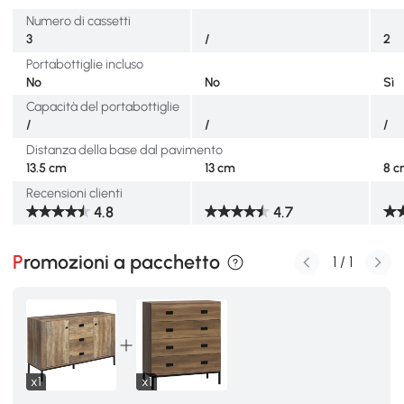
Numero di cassetti
3
/
2
Portabottiglie incluso
No
No
Sì
Capacità del portabottiglie
/
/
/
Distanza della base dal pavimento
13.5 cm
13 cm
8 
Recensioni clienti
4.8
4.7
Promozioni a pacchetto
1
/
1
x1
x1