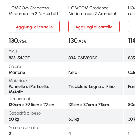
HOMCOM Credenza
HOMCOM Credenza
HO
Moderna con 2 Armadietti
Moderna con 2 Armadietti
cuc
a 2 Ante e 3 Cassetti
4 Ante a Pressione Nero
86c
Aggiungi al carrello
Aggiungi al carrello
130
130
11
,95€
,95€
SKU
835-543CF
83A-061V80BK
835
Colore
Marrone
Nero
Col
Materiale
Pannello di Particelle,
Truciolare, Legno di Pino
Pan
Metallo
Dimensioni
120cm x 39.5cm x 77cm
121cm x 37cm x 75cm
80c
Capacità di peso
60 kg
50 kg
30 
Numero di ante
2
4
1