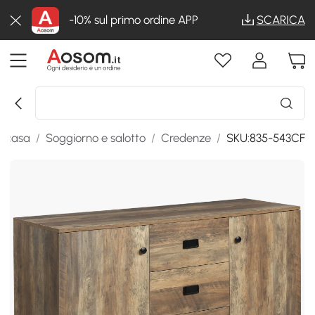
-10% sul primo ordine APP
SCARICA
a casa
/
Soggiorno e salotto
/
Credenze
/
SKU:835-543CF