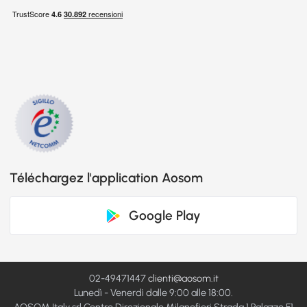
Téléchargez l'application Aosom
Google Play
02-49471447
clienti@aosom.it
Lunedì - Venerdì dalle 9:00 alle 18:00.
AOSOM Italy srl Centro Direzionale Milanofiori Strada 1 Palazzo F1