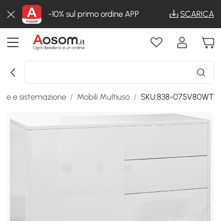
-10% sul primo ordine APP
SCARICA
one e sistemazione
/
Mobili Multiuso
/
SKU:838-075V80WT