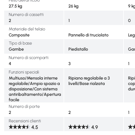
Peso dell’articolo
27.5 kg
26 kg
9 k
Numero di cassetti
2
1
0
Materiale del telaio
Composite
Pannello di truciolato
Le
Tipo di base
Gambe
Piedistallo
Ga
Numero di scomparti
4
3
1
Funzioni speciali
Multiuso/Mensola interne
Ripiano regolabile a 3
Rip
regolabile/Ampio spazio a
livelli/Base rialzata
cop
disposizione/Con sistema
dur
antiribaltamento/Apertura
facile
Numero di porte
2
2
1
Recensioni clienti
4.5
4.9