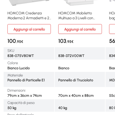
HOMCOM Credenza
HOMCOM Mobiletto
HO
Moderna 2 Armadietti e 2
Multiuso a 3 Livelli con
bag
Cassetti Bianco Lucido
Ripiano Regolabile
58c
Aggiungi al carrello
Aggiungi al carrello
100
103
5
,95€
,95€
SKU
838-075V80WT
838-372V00WT
834
Colore
Bianco Lucido
Bianco
Bia
Materiale
Pannello di Particelle E1
Pannello di Truciolato
MDF
Dimensioni
79cm x 36cm x 74cm
70cm x 40cm x 88cm
55c
Capacità di peso
50 kg
40 kg
80 